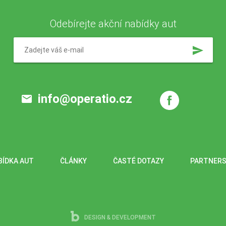
Odebírejte akční nabídky aut
send
info@operatio.cz
email
BÍDKA AUT
ČLÁNKY
ČASTÉ DOTAZY
PARTNERS
DESIGN & DEVELOPMENT