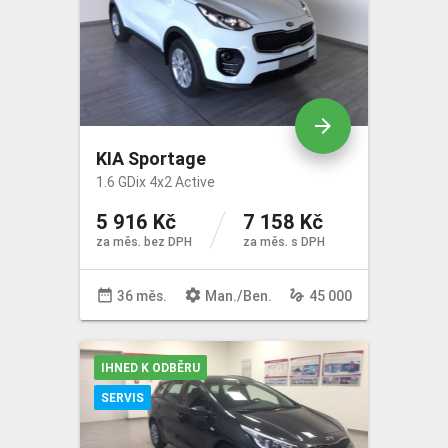
arrow_forward
KIA Sportage
1.6 GDix 4x2 Active
5 916 Kč
7 158 Kč
za měs. bez DPH
za měs. s DPH
date_range
settings
gesture
36 měs.
Man
./
Ben
.
45 000
IHNED K ODBĚRU
SERVIS