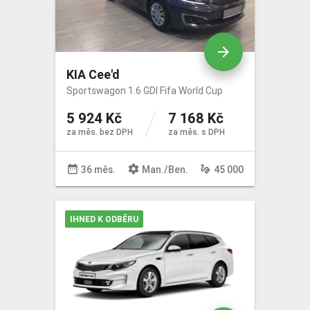
arrow_forward
KIA Cee'd
Sportswagon 1.6 GDI Fifa World Cup
5 924 Kč
7 168 Kč
za měs. bez DPH
za měs. s DPH
date_range
settings
gesture
36 měs.
Man
./
Ben
.
45 000
IHNED K ODBĚRU