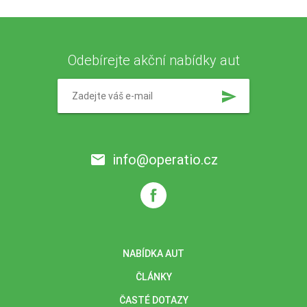
Odebírejte akční nabídky aut
send
info@operatio.cz
email
NABÍDKA AUT
ČLÁNKY
ČASTÉ DOTAZY