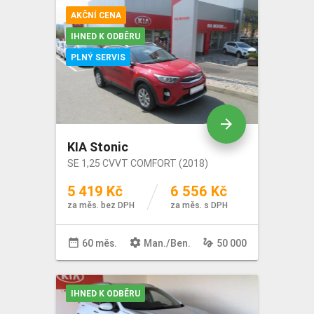
Výbava
AKČNÍ CENA
IHNED K ODBĚRU
PLNÝ SERVIS
arrow_forward
KIA Stonic
SE 1,25 CVVT COMFORT (2018)
5 419 Kč
6 556 Kč
za měs. bez DPH
za měs. s DPH
date_range
settings
gesture
60 měs.
Man
./
Ben
.
50 000
IHNED K ODBĚRU