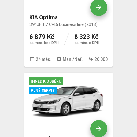
arrow_forward
KIA Optima
SW JF 1,7 CRDi business line (2018)
6 879 Kč
8 323 Kč
za měs. bez DPH
za měs. s DPH
date_range
settings
gesture
24 měs.
Man
./
Naf
.
20 000
IHNED K ODBĚRU
PLNÝ SERVIS
arrow_forward