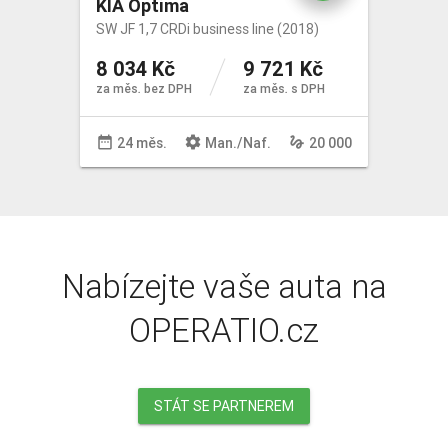
KIA Optima
SW JF 1,7 CRDi business line (2018)
8 034 Kč
9 721 Kč
za měs. bez DPH
za měs. s DPH
date_range
settings
gesture
24 měs.
Man
./
Naf
.
20 000
Nabízejte vaše auta na
OPERATIO.cz
STÁT SE PARTNEREM