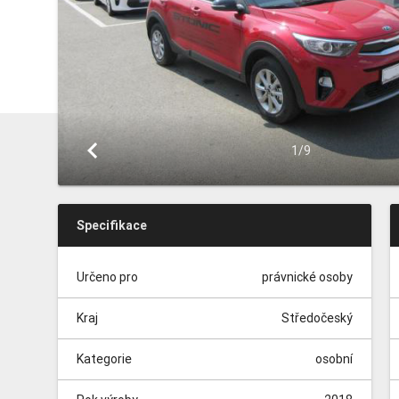
keyboard_arrow_left
1/9
Specifikace
Určeno pro
právnické osoby
Kraj
Středočeský
Kategorie
osobní