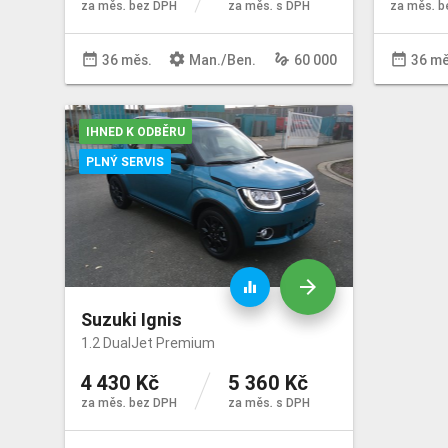
za měs. bez DPH
za měs. s DPH
za měs. b
date_range
settings
gesture
date_range
36 měs.
Man
./
Ben
.
60 000
36 mě
IHNED K ODBĚRU
PLNÝ SERVIS
arrow_forward
equalizer
Suzuki Ignis
1.2 DualJet Premium
4 430 Kč
5 360 Kč
za měs. bez DPH
za měs. s DPH