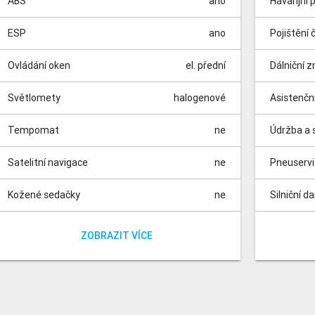
ABS
ano
Havarijní 
ESP
ano
Pojištění 
Ovládání oken
el. přední
Dálniční 
Světlomety
halogenové
Asistenčn
Tempomat
ne
Údržba a s
Satelitní navigace
ne
Pneuserv
Kožené sedačky
ne
Silniční d
Vyhřívané sedačky
Parkovací kamera
Parkovací senzory
Panoramatická střecha
Dešťový senzor
Isofix
Nezávislé topení
Automatické parkování
Elektrická sedadla
Dělená zadní sedadla
ano
ne
ne
ne
ne
ne
ne
ne
ne
ne
Poplatky 
Poplatek z
ZOBRAZIT VÍCE