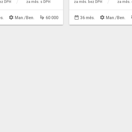
ez DPH
za měs. s DPH
za měs. bez DPH
za měs. 
settings
gesture
date_range
settings
ge
s.
Man
./
Ben
.
60 000
36 měs.
Man
./
Ben
.