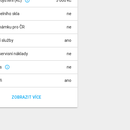
pojištění (Kč)
5 000 Kč
info_outline
čelního skla
ne
známku pro ČR
ne
í služby
ano
ervisní náklady
ne
is
ne
info_outline
aň
ano
za rádio
a registraci vozidla
ano
ano
ZOBRAZIT VÍCE