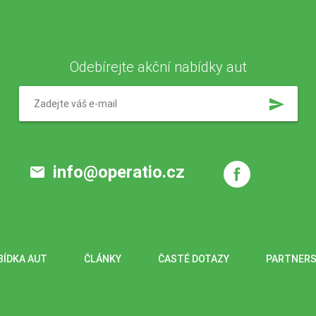
Odebírejte akční nabídky aut
send
info@operatio.cz
email
BÍDKA AUT
ČLÁNKY
ČASTÉ DOTAZY
PARTNERS