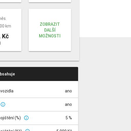
měs.
ZOBRAZIT
000 km
DALŠÍ
 Kč
MOŽNOSTI
H
obsahuje
vozidla
ano
ano
info_outline
pojištění (%)
5 %
info_outline