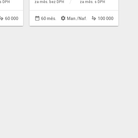
s DPH
za měs. bez DPH
za měs. s DPH
sture
date_range
settings
gesture
60 000
60 měs.
Man
./
Naf
.
100 000