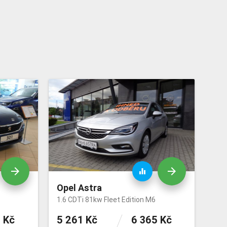
arrow_forward
arrow_forward
equalizer
Opel Astra
1.6 CDTi 81kw Fleet Edition M6
 Kč
5 261 Kč
6 365 Kč