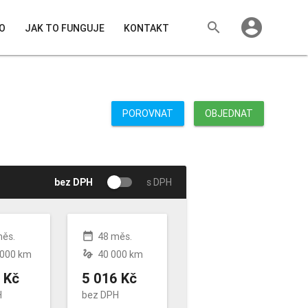
account_circle
search
O
JAK TO FUNGUJE
KONTAKT
POROVNAT
OBJEDNAT
bez DPH
s DPH
date_range
měs.
48 měs.
gesture
 000 km
40 000 km
 Kč
5 016 Kč
H
bez DPH