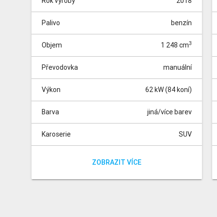
Rok výroby
2018
Palivo
benzín
3
Objem
1 248 cm
Převodovka
manuální
Výkon
62 kW (84 koní)
Barva
jiná/více barev
Karoserie
SUV
Pohon
Místa
Tachometr
přední
0 km
5
Barva dle dostupnosti skladu| 15" ocelové disky
ZOBRAZIT VÍCE
kol s pneumatikami 185/65