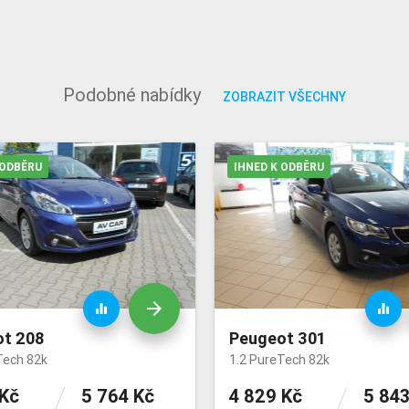
Podobné nabídky
ZOBRAZIT VŠECHNY
 ODBĚRU
IHNED K ODBĚRU
arrow_forward
equalizer
equalizer
t 208
Peugeot 301
Tech 82k
1.2 PureTech 82k
 Kč
5 764 Kč
4 829 Kč
5 843