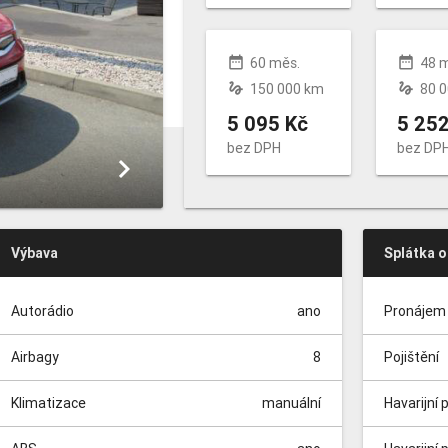
date_range
date_range
60 měs.
48 
gesture
gesture
150 000 km
80 
5 095 Kč
5 252
bez DPH
bez DP
keyboard_arrow_right
Výbava
Splátka 
Autorádio
ano
Pronájem 
Airbagy
8
Pojištění
Klimatizace
manuální
Havarijní 