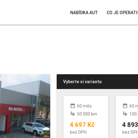
NABÍDKA AUT
CO JE OPERATI
Vyberte si variantu
date_range
date_range
60 měs.
60 
gesture
gesture
50 000 km
100
4 697 Kč
4 893
bez DPH
bez DP