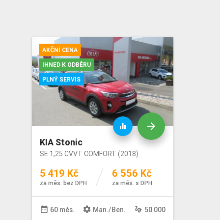
AKČNÍ CENA
IHNED K ODBĚRU
PLNÝ SERVIS
arrow_forward
equalizer
KIA Stonic
SE 1,25 CVVT COMFORT (2018)
5 419 Kč
6 556 Kč
za měs. bez DPH
za měs. s DPH
date_range
settings
gesture
60 měs.
Man
./
Ben
.
50 000