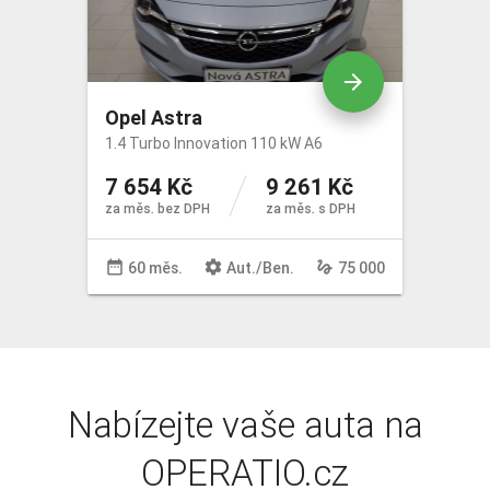
arrow_forward
Opel Astra
1.4 Turbo Innovation 110 kW A6
7 654 Kč
9 261 Kč
za měs. bez DPH
za měs. s DPH
date_range
settings
gesture
60 měs.
Aut
./
Ben
.
75 000
Nabízejte vaše auta na
OPERATIO.cz