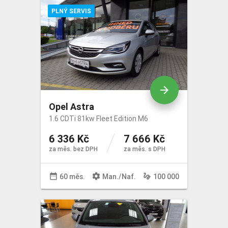
Výbava
PLNÝ SERVIS
arrow_forward
Opel Astra
1.6 CDTi 81kw Fleet Edition M6
6 336 Kč
7 666 Kč
za měs. bez DPH
za měs. s DPH
date_range
settings
gesture
60 měs.
Man
./
Naf
.
100 000