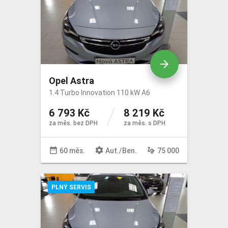
arrow_forward
Opel Astra
1.4 Turbo Innovation 110 kW A6
6 793 Kč
8 219 Kč
za měs. bez DPH
za měs. s DPH
date_range
settings
gesture
60 měs.
Aut
./
Ben
.
75 000
PLNÝ SERVIS