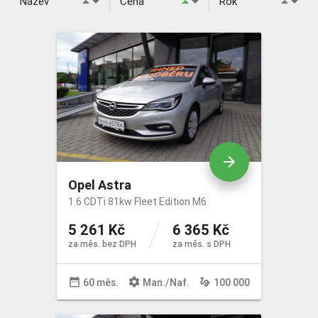
arrow_drop_down
arrow_drop_down
arrow_drop_down
arrow_drop_up
arrow_drop_up
arrow_drop_up
Název
Cena
Rok
Určeno pro: FO/PO
Palivo
Převodovka
Pohon
arrow_forward
Opel Astra
Barva
1.6 CDTi 81kw Fleet Edition M6
5 261 Kč
6 365 Kč
Karoserie
za měs. bez DPH
za měs. s DPH
Stav tachometru do
date_range
settings
gesture
60 měs.
Man
./
Naf
.
100 000