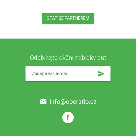
STÁT SE PARTNEREM
Odebírejte akční nabídky aut
send
info@operatio.cz
email