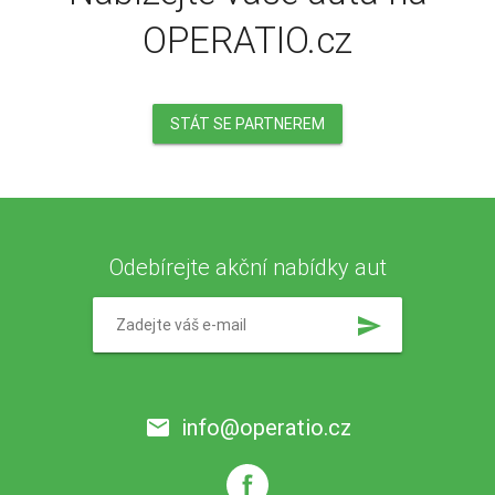
OPERATIO.cz
STÁT SE PARTNEREM
Odebírejte akční nabídky aut
send
info@operatio.cz
email