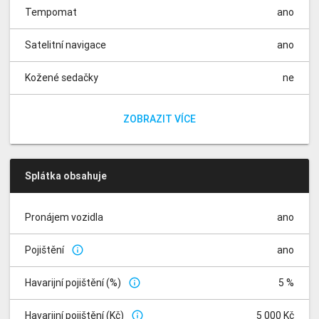
Tempomat
ano
Satelitní navigace
ano
Kožené sedačky
ne
Vyhřívané sedačky
Parkovací kamera
Parkovací senzory
Panoramatická střecha
Dešťový senzor
Isofix
Nezávislé topení
Automatické parkování
Elektrická sedadla
Dělená zadní sedadla
přední
ano
ano
ano
ano
ano
ne
ne
ne
ne
ZOBRAZIT VÍCE
Splátka obsahuje
Pronájem vozidla
ano
Pojištění
ano
info_outline
Havarijní pojištění (%)
5 %
info_outline
Havarijní pojištění (Kč)
5 000 Kč
info_outline