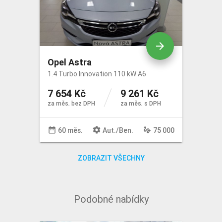
arrow_forward
Opel Astra
1.4 Turbo Innovation 110 kW A6
7 654 Kč
9 261 Kč
za měs. bez DPH
za měs. s DPH
date_range
settings
gesture
60 měs.
Aut
./
Ben
.
75 000
ZOBRAZIT VŠECHNY
Podobné nabídky