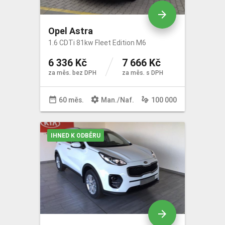
arrow_forward
Opel Astra
1.6 CDTi 81kw Fleet Edition M6
6 336 Kč
7 666 Kč
za měs. bez DPH
za měs. s DPH
date_range
settings
gesture
60 měs.
Man
./
Naf
.
100 000
IHNED K ODBĚRU
arrow_forward