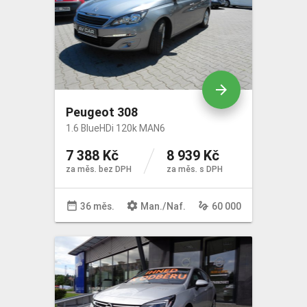
arrow_forward
Peugeot 308
1.6 BlueHDi 120k MAN6
7 388 Kč
8 939 Kč
za měs. bez DPH
za měs. s DPH
date_range
settings
gesture
36 měs.
Man
./
Naf
.
60 000