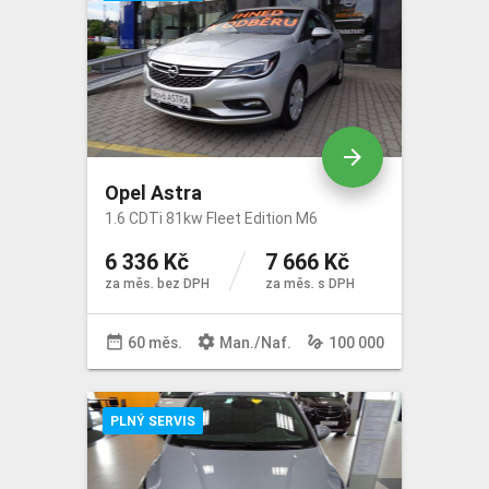
arrow_forward
Opel Astra
1.6 CDTi 81kw Fleet Edition M6
6 336 Kč
7 666 Kč
za měs. bez DPH
za měs. s DPH
date_range
settings
gesture
60 měs.
Man
./
Naf
.
100 000
PLNÝ SERVIS