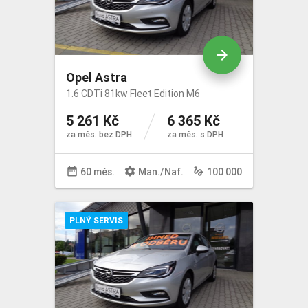
arrow_forward
Opel Astra
1.6 CDTi 81kw Fleet Edition M6
5 261 Kč
6 365 Kč
za měs. bez DPH
za měs. s DPH
date_range
settings
gesture
60 měs.
Man
./
Naf
.
100 000
PLNÝ SERVIS