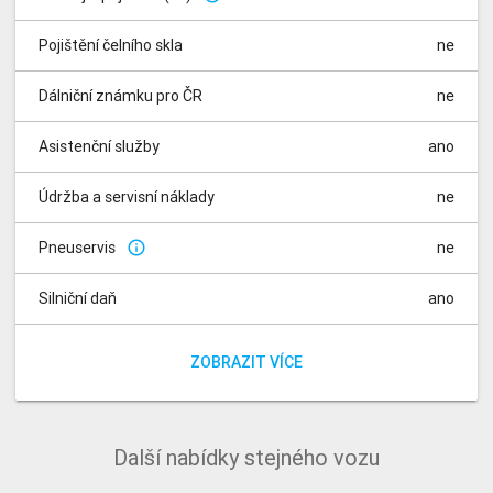
Pojištění čelního skla
ne
Dálniční známku pro ČR
ne
Asistenční služby
ano
Údržba a servisní náklady
ne
Pneuservis
ne
info_outline
Silniční daň
ano
Poplatky za rádio
Poplatek za registraci vozidla
ano
ano
ZOBRAZIT VÍCE
Další nabídky stejného vozu