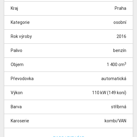
Kraj
Praha
Kategorie
osobní
Rok výroby
2016
Palivo
benzín
3
Objem
1 400 cm
Převodovka
automatická
Výkon
110 kW (149 koní)
Barva
stříbrná
Karoserie
kombi/VAN
Pohon
Místa
Tachometr
přední
0 km
5
Vůz do výroby - dodání 3 měsíce| Zadní parkovací asistent,