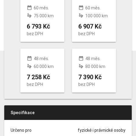
date_range
date_range
60 měs.
60 měs.
gesture
gesture
75 000 km
100 000 km
6 793 Kč
6 907 Kč
bez DPH
bez DPH
date_range
date_range
48 měs.
48 měs.
gesture
gesture
60 000 km
80 000 km
7 258 Kč
7 390 Kč
bez DPH
bez DPH
Specifikace
Určeno pro
fyzické i právnické osoby