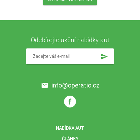
Odebírejte akční nabídky aut
send
info@operatio.cz
email
NABÍDKA AUT
ČLÁNKY