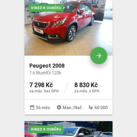
IHNED K ODBĚRU
arrow_forward
Peugeot 2008
1.6 BlueHDi 120k
7 298 Kč
8 830 Kč
za měs. bez DPH
za měs. s DPH
date_range
settings
gesture
36 měs.
Man
./
Naf
.
60 000
IHNED K ODBĚRU