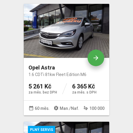
arrow_forward
Opel Astra
1.6 CDTi 81kw Fleet Edition M6
5 261 Kč
6 365 Kč
za měs. bez DPH
za měs. s DPH
date_range
settings
gesture
60 měs.
Man
./
Naf
.
100 000
PLNÝ SERVIS