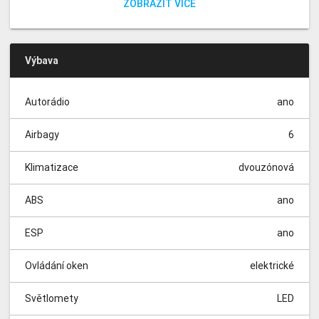
ZOBRAZIT VÍCE
systém OnStar, Litá kola 17´´, Silniční asistence VIP (5 dní
náhradního vozu zdarma), Servis - Opravy po pojistných
událostech
Výbava
Autorádio
ano
Airbagy
6
Klimatizace
dvouzónová
ABS
ano
ESP
ano
Ovládání oken
elektrické
Světlomety
LED