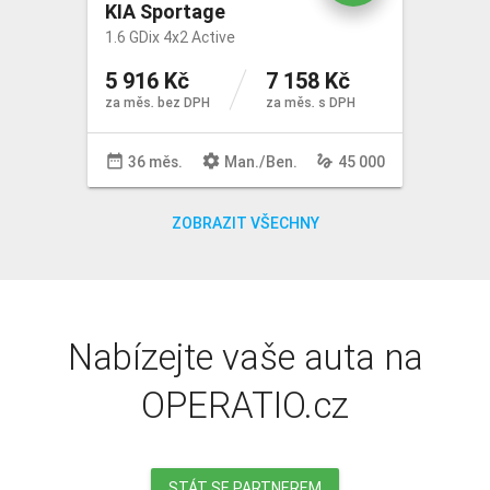
KIA Sportage
1.6 GDix 4x2 Active
5 916 Kč
7 158 Kč
za měs. bez DPH
za měs. s DPH
date_range
settings
gesture
36 měs.
Man
./
Ben
.
45 000
ZOBRAZIT VŠECHNY
Nabízejte vaše auta na
OPERATIO.cz
STÁT SE PARTNEREM