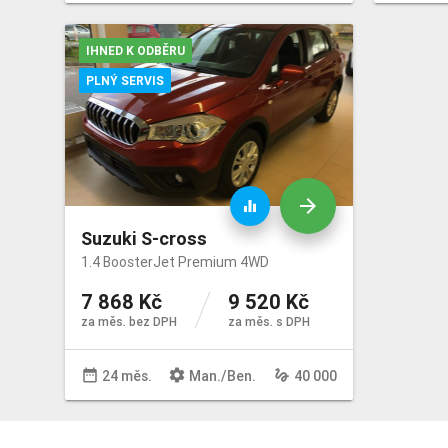
IHNED K ODBĚRU
PLNÝ SERVIS
arrow_forward
equalizer
Suzuki S-cross
1.4 BoosterJet Premium 4WD
7 868 Kč
9 520 Kč
za měs. bez DPH
za měs. s DPH
date_range
settings
gesture
24 měs.
Man
./
Ben
.
40 000