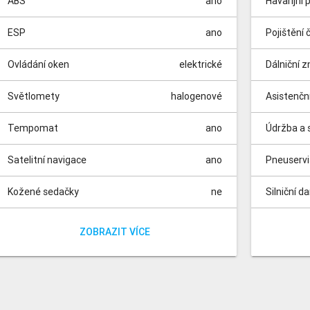
ABS
ano
Havarijní 
ESP
ano
Pojištění 
Ovládání oken
elektrické
Dálniční 
Světlomety
halogenové
Asistenčn
Tempomat
ano
Údržba a s
Satelitní navigace
ano
Pneuserv
Kožené sedačky
ne
Silniční d
Vyhřívané sedačky
Parkovací kamera
Parkovací senzory
Panoramatická střecha
Dešťový senzor
Isofix
Nezávislé topení
Automatické parkování
Elektrická sedadla
Dělená zadní sedadla
ano
ano
ano
ano
ano
ne
ne
ne
ne
ne
Poplatky 
Poplatek z
ZOBRAZIT VÍCE