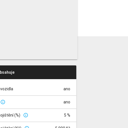
obsahuje
vozidla
ano
ano
info_outline
pojištění (%)
5 %
info_outline