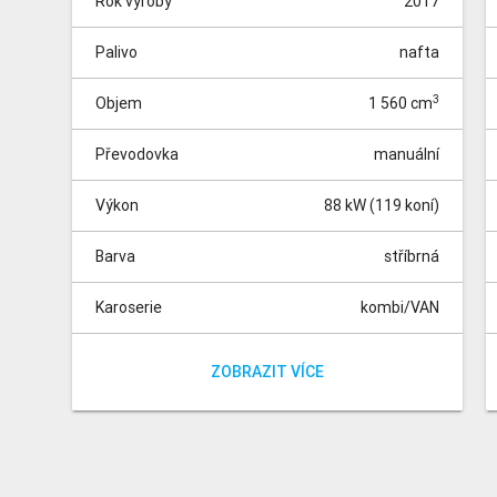
Rok výroby
2017
Palivo
nafta
3
Objem
1 560 cm
Převodovka
manuální
Výkon
88 kW (119 koní)
Barva
stříbrná
Karoserie
kombi/VAN
Pohon
Místa
Tachometr
přední
0 km
5
ZOBRAZIT VÍCE