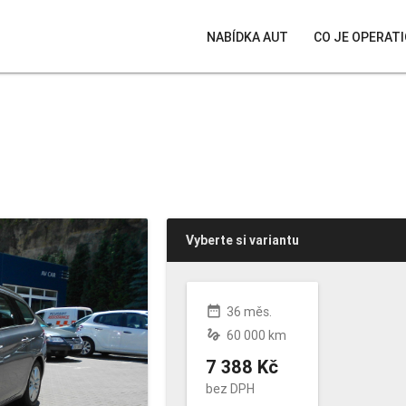
NABÍDKA AUT
CO JE OPERATI
Vyberte si variantu
date_range
36 měs.
gesture
60 000 km
7 388 Kč
bez DPH