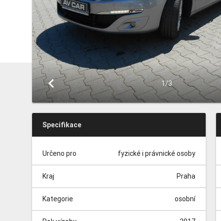
keyboard_arrow_left
1/3
Specifikace
Určeno pro
fyzické i právnické osoby
Kraj
Praha
Kategorie
osobní