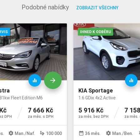
Podobné nabídky
ZOBRAZIT VŠECHNY
RVIS
IHNED K ODBĚRU
arrow_forward
equalizer
equalizer
stra
KIA Sportage
81kw Fleet Edition M6
1.6 GDix 4x2 Active
 Kč
7 666 Kč
5 916 Kč
7 158
ez DPH
za měs. s DPH
za měs. bez DPH
za měs. 
settings
gesture
date_range
settings
ge
s.
Man
./
Naf
.
100 000
36 měs.
Man
./
Ben
.