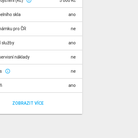
pojištění (Kč)
5 000 Kč
info_outline
čelního skla
ano
známku pro ČR
ne
í služby
ano
ervisní náklady
ne
is
ne
info_outline
aň
ano
za rádio
a registraci vozidla
ano
ano
ZOBRAZIT VÍCE