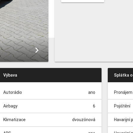
keyboard_arrow_right
Výbava
Splátka 
Autorádio
ano
Pronájem 
Airbagy
6
Pojištění
Klimatizace
dvouzónová
Havarijní 