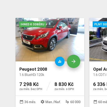
IHNED K ODBĚRU
PLNÝ SE
arrow_forward
equalizer
Peugeot 2008
Opel A
1.6 BlueHDi 120k
1.6 CDTi 
7 298 Kč
8 830 Kč
6 336
za měs. bez DPH
za měs. s DPH
za měs. b
date_range
settings
gesture
date_range
36 měs.
Man
./
Naf
.
60 000
60 mě