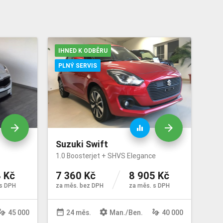
IHNED K ODBĚRU
PLNÝ SERVIS
arrow_forward
arrow_forward
equalizer
Suzuki Swift
1.0 Boosterjet + SHVS Elegance
 Kč
7 360 Kč
8 905 Kč
s DPH
za měs. bez DPH
za měs. s DPH
sture
date_range
settings
gesture
45 000
24 měs.
Man
./
Ben
.
40 000