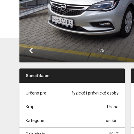
keyboard_arrow_left
1/5
Specifikace
Určeno pro
fyzické i právnické osoby
Kraj
Praha
Kategorie
osobní