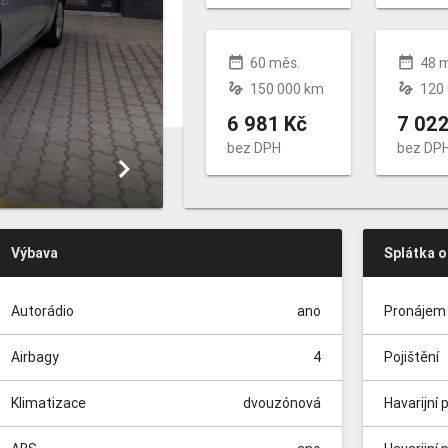
date_range
date_range
60 měs.
48 
gesture
gesture
150 000 km
120
6 981 Kč
7 022
bez DPH
bez DP
keyboard_arrow_right
Výbava
Splátka 
Autorádio
ano
Pronájem 
Airbagy
4
Pojištění
Klimatizace
dvouzónová
Havarijní 