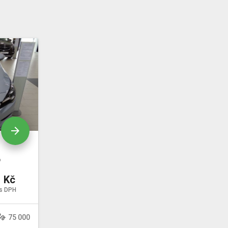
arrow_forward
6
 Kč
s DPH
sture
75 000