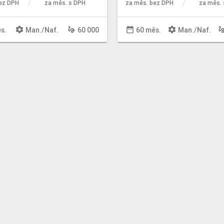
ez DPH
za měs. s DPH
za měs. bez DPH
za měs. 
settings
gesture
date_range
settings
gestu
s.
Man
./
Naf
.
60 000
60 měs.
Man
./
Naf
.