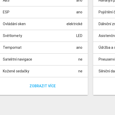
ABS
ano
Havarijní 
ESP
ano
Pojištění 
Ovládání oken
elektrické
Dálniční 
Světlomety
LED
Asistenčn
Tempomat
ano
Údržba a s
Satelitní navigace
ne
Pneuserv
Kožené sedačky
ne
Silniční d
Vyhřívané sedačky
Parkovací kamera
Parkovací senzory
Panoramatická střecha
Dešťový senzor
Isofix
Nezávislé topení
Automatické parkování
Elektrická sedadla
Dělená zadní sedadla
ano
ano
ano
ano
ne
ne
ne
ne
ne
ne
Poplatky 
Poplatek z
ZOBRAZIT VÍCE