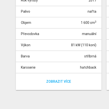
Rok výroby
2017
Palivo
nafta
3
Objem
1 600 cm
Převodovka
manuální
Výkon
81 kW (110 koní)
Barva
stříbrná
Karoserie
hatchback
Pohon
Místa
Tachometr
přední
0 km
5
Vůz do výroby - dodání 3 měsíce| LED denní
ZOBRAZIT VÍCE
svícení, Bluetooth handsfree, Vnitřní zpětné
zrcátko s automatickou clonou, Zimní sada 1,
Sada osvětlení interiéru