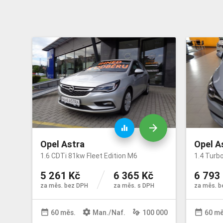
arrow_forward
equalizer
Opel Astra
Opel A
1.6 CDTi 81kw Fleet Edition M6
1.4 Turb
5 261 Kč
6 365 Kč
6 793
za měs. bez DPH
za měs. s DPH
za měs. b
date_range
settings
gesture
date_range
60 měs.
Man
./
Naf
.
100 000
60 mě