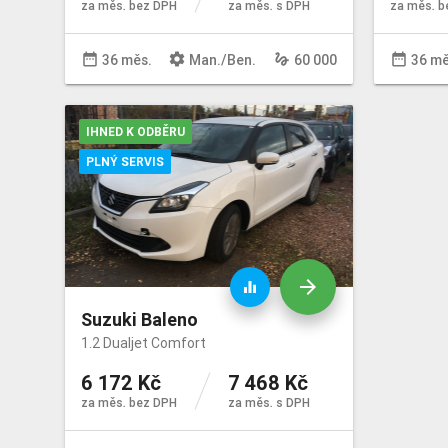
za měs. bez DPH
za měs. s DPH
za měs. b
date_range
settings
gesture
date_range
36 měs.
Man
./
Ben
.
60 000
36 mě
IHNED K ODBĚRU
PLNÝ SERVIS
arrow_forward
equalizer
Suzuki Baleno
1.2 Dualjet Comfort
6 172 Kč
7 468 Kč
za měs. bez DPH
za měs. s DPH