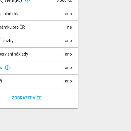
pojištění (Kč)
5 000 Kč
info_outline
čelního skla
ano
známku pro ČR
ne
í služby
ano
ervisní náklady
ano
is
ano
info_outline
aň
ano
za rádio
a registraci vozidla
ano
ano
ZOBRAZIT VÍCE