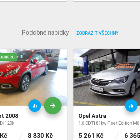
Podobné nabídky
ZOBRAZIT VŠECHNY
 ODBĚRU
arrow_forward
equalizer
equalizer
t 2008
Opel Astra
Di 120k
1.6 CDTi 81kw Fleet Edition M6
 Kč
8 830 Kč
5 261 Kč
6 365