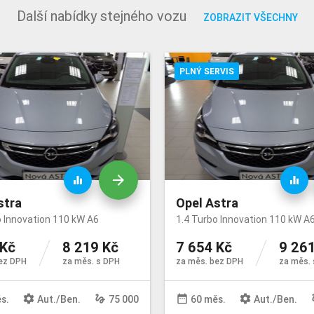
Další nabídky stejného vozu
ZOBRAZIT VŠECHNY
PLNÝ SERVIS
arrow_forward
equalizer
equalizer
stra
Opel Astra
o Innovation 110 kW A6
1.4 Turbo Innovation 110 kW A
 Kč
8 219 Kč
7 654 Kč
9 261
ez DPH
za měs. s DPH
za měs. bez DPH
za měs. 
settings
gesture
date_range
settings
ge
s.
Aut
./
Ben
.
75 000
60 měs.
Aut
./
Ben
.