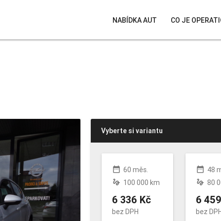
NABÍDKA AUT
CO JE OPERATI
Vyberte si variantu
date_range
date_range
60 měs.
48 
gesture
gesture
100 000 km
80 
6 336 Kč
6 459
bez DPH
bez DP