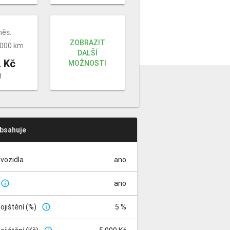
měs.
ZOBRAZIT
 000 km
DALŠÍ
 Kč
MOŽNOSTI
H
obsahuje
vozidla
ano
ano
info_outline
pojištění (%)
5 %
info_outline