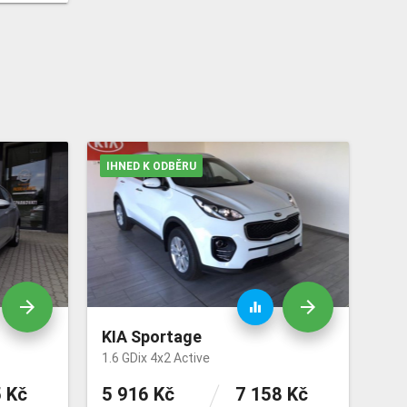
IHNED K ODBĚRU
arrow_forward
arrow_forward
equalizer
KIA Sportage
1.6 GDix 4x2 Active
 Kč
5 916 Kč
7 158 Kč