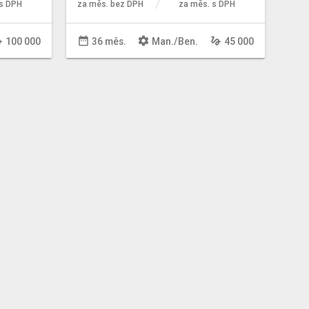
s DPH
za měs. bez DPH
za měs. s DPH
re
date_range
settings
gesture
100 000
36 měs.
Man
./
Ben
.
45 000