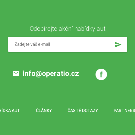
Odebírejte akční nabídky aut
send
info@operatio.cz
email
BÍDKA AUT
ČLÁNKY
ČASTÉ DOTAZY
PARTNERS