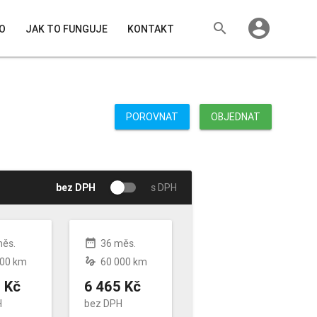
account_circle
search
O
JAK TO FUNGUJE
KONTAKT
POROVNAT
OBJEDNAT
bez DPH
s DPH
date_range
měs.
36 měs.
gesture
000 km
60 000 km
 Kč
6 465 Kč
H
bez DPH