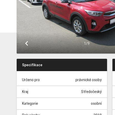
keyboard_arrow_left
1/9
Specifikace
Určeno pro
právnické osoby
Kraj
Středočeský
Kategorie
osobní