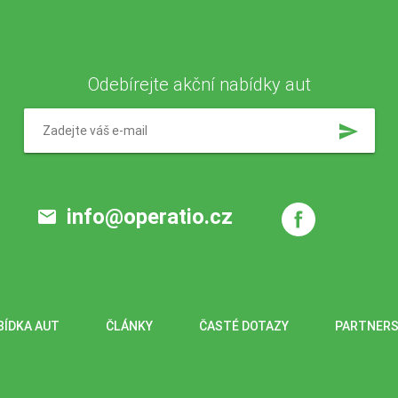
Odebírejte akční nabídky aut
send
info@operatio.cz
email
BÍDKA AUT
ČLÁNKY
ČASTÉ DOTAZY
PARTNERS