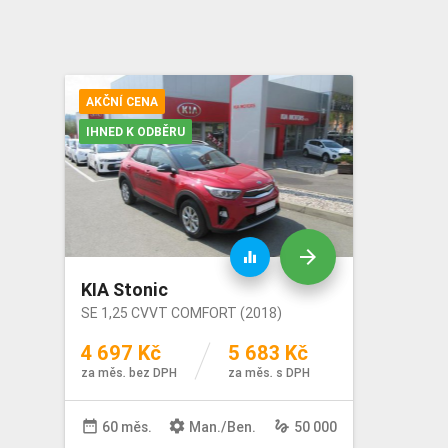
AKČNÍ CENA
IHNED K ODBĚRU
arrow_forward
equalizer
KIA Stonic
SE 1,25 CVVT COMFORT (2018)
4 697 Kč
5 683 Kč
za měs. bez DPH
za měs. s DPH
date_range
settings
gesture
60 měs.
Man
./
Ben
.
50 000