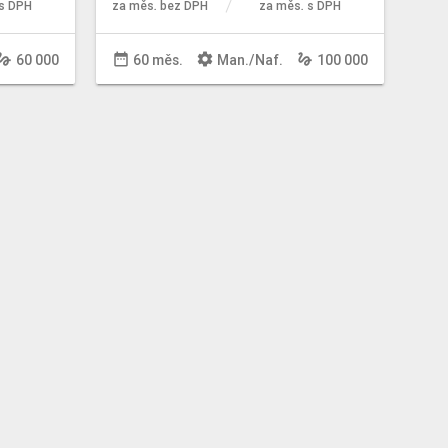
s DPH
za měs. bez DPH
za měs. s DPH
sture
date_range
settings
gesture
60 000
60 měs.
Man
./
Naf
.
100 000