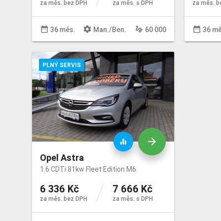
za měs. bez DPH
za měs. s DPH
za měs. b
date_range
settings
gesture
date_range
36 měs.
Man
./
Ben
.
60 000
36 mě
PLNÝ SERVIS
arrow_forward
equalizer
Opel Astra
1.6 CDTi 81kw Fleet Edition M6
6 336 Kč
7 666 Kč
za měs. bez DPH
za měs. s DPH