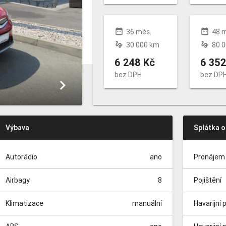
date_range
date_range
36 měs.
48 
gesture
gesture
30 000 km
80 
6 248 Kč
6 352
bez DPH
bez DP
keyboard_arrow_right
Výbava
Splátka 
Autorádio
ano
Pronájem 
Airbagy
8
Pojištění
Klimatizace
manuální
Havarijní 