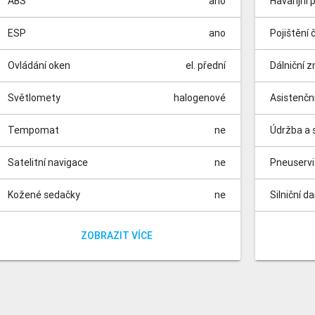
ABS
ano
Havarijní 
ESP
ano
Pojištění 
Ovládání oken
el. přední
Dálniční 
Světlomety
halogenové
Asistenčn
Tempomat
ne
Údržba a s
Satelitní navigace
ne
Pneuserv
Kožené sedačky
ne
Silniční d
Vyhřívané sedačky
Parkovací kamera
Parkovací senzory
Panoramatická střecha
Dešťový senzor
Isofix
Nezávislé topení
Automatické parkování
Elektrická sedadla
Dělená zadní sedadla
ano
ne
ne
ne
ne
ne
ne
ne
ne
ne
Poplatky 
Poplatek z
ZOBRAZIT VÍCE