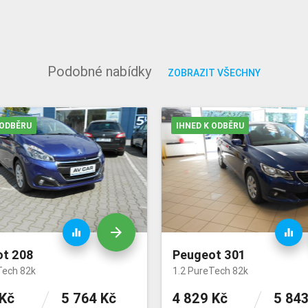
Podobné nabídky
ZOBRAZIT VŠECHNY
 ODBĚRU
IHNED K ODBĚRU
arrow_forward
equalizer
equalizer
t 208
Peugeot 301
Tech 82k
1.2 PureTech 82k
 Kč
5 764 Kč
4 829 Kč
5 843