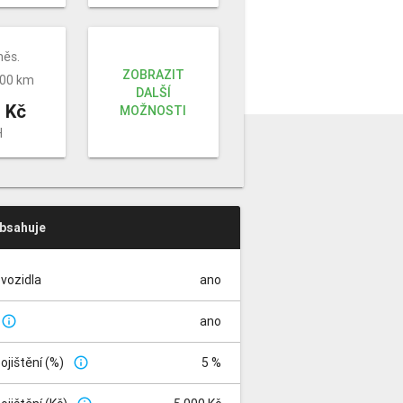
měs.
ZOBRAZIT
000 km
DALŠÍ
 Kč
MOŽNOSTI
H
obsahuje
vozidla
ano
ano
info_outline
pojištění (%)
5 %
info_outline