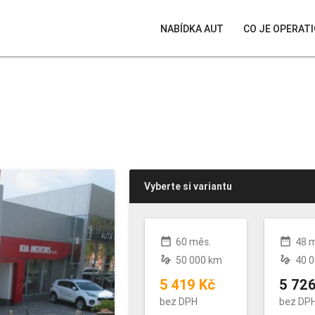
NABÍDKA AUT
CO JE OPERATI
Vyberte si variantu
date_range
date_range
60 měs.
48 
gesture
gesture
50 000 km
40 
5 419 Kč
5 726
bez DPH
bez DP