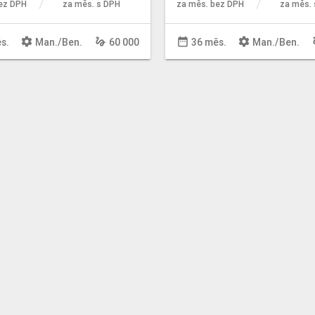
ez DPH
za měs. s DPH
za měs. bez DPH
za měs. 
settings
gesture
date_range
settings
ge
s.
Man
./
Ben
.
60 000
36 měs.
Man
./
Ben
.