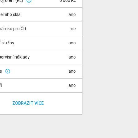
pojištění (Kč)
5 000 Kč
info_outline
čelního skla
ano
známku pro ČR
ne
í služby
ano
ervisní náklady
ano
is
ano
info_outline
aň
ano
za rádio
a registraci vozidla
ano
ano
ZOBRAZIT VÍCE