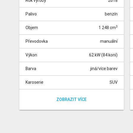
Rok výroby
2018
Palivo
benzín
3
Objem
1 248 cm
Převodovka
manuální
Výkon
62 kW (84 koní)
Barva
jiná/více barev
Karoserie
SUV
Pohon
Místa
Tachometr
přední
0 km
5
Barva dle dostupnosti skladu| 15" ocelové disky
ZOBRAZIT VÍCE
kol s pneumatikami 185/65