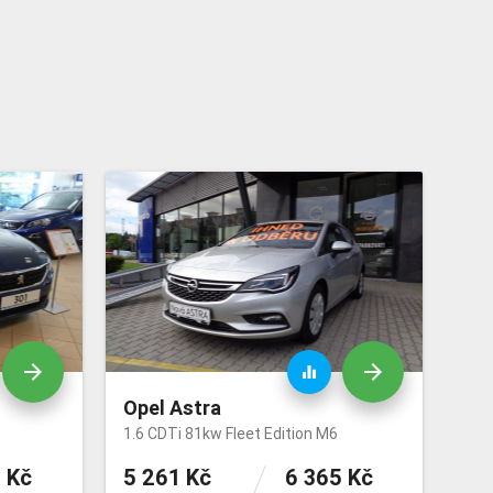
arrow_forward
arrow_forward
equalizer
Opel Astra
1.6 CDTi 81kw Fleet Edition M6
 Kč
5 261 Kč
6 365 Kč