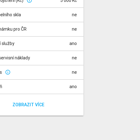
pojištění (Kč)
5 000 Kč
info_outline
čelního skla
ne
známku pro ČR
ne
í služby
ano
ervisní náklady
ne
is
ne
info_outline
aň
ano
za rádio
a registraci vozidla
ano
ano
ZOBRAZIT VÍCE