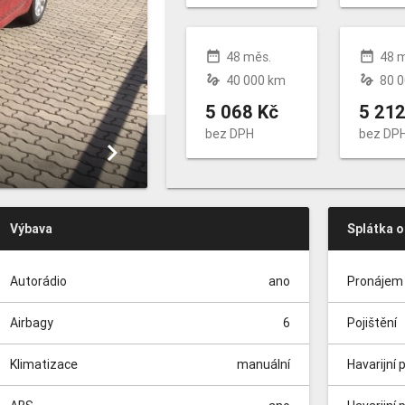
date_range
date_range
48 měs.
48 
gesture
gesture
40 000 km
80 
5 068 Kč
5 212
bez DPH
bez DP
keyboard_arrow_right
Výbava
Splátka 
Autorádio
ano
Pronájem 
Airbagy
6
Pojištění
Klimatizace
manuální
Havarijní 