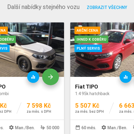
Další nabídky stejného vozu
ZOBRAZIT VŠECHNY
ENA
AKČNÍ CENA
 ODBĚRU
IHNED K ODBĚRU
RVIS
PLNÝ SERVIS
arrow_forward
equalizer
equalizer
IPO
Fiat TIPO
kombi
1.4 95k hatchback
 Kč
7 598 Kč
5 507 Kč
6 663
ez DPH
za měs. s DPH
za měs. bez DPH
za měs. 
settings
gesture
date_range
settings
ge
s.
Man
./
Ben
.
50 000
60 měs.
Man
./
Ben
.