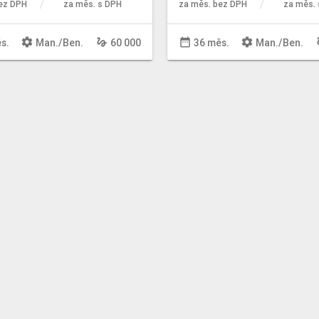
ez DPH
za měs. s DPH
za měs. bez DPH
za měs. 
settings
gesture
date_range
settings
ge
s.
Man
./
Ben
.
60 000
36 měs.
Man
./
Ben
.