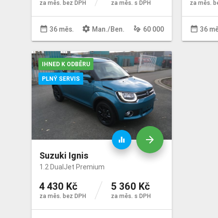
za měs. bez DPH
za měs. s DPH
za měs. b
date_range
settings
gesture
date_range
36 měs.
Man
./
Ben
.
60 000
36 mě
IHNED K ODBĚRU
PLNÝ SERVIS
arrow_forward
equalizer
Suzuki Ignis
1.2 DualJet Premium
4 430 Kč
5 360 Kč
za měs. bez DPH
za měs. s DPH