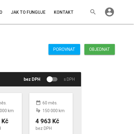
account_circle
search
O
JAK TO FUNGUJE
KONTAKT
POROVNAT
OBJEDNAT
bez DPH
s DPH
date_range
měs.
60 měs.
gesture
 000 km
150 000 km
 Kč
4 963 Kč
H
bez DPH