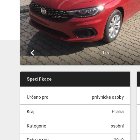
keyboard_arrow_left
1/5
Specifikace
Určeno pro
právnické osoby
Kraj
Praha
Kategorie
osobní