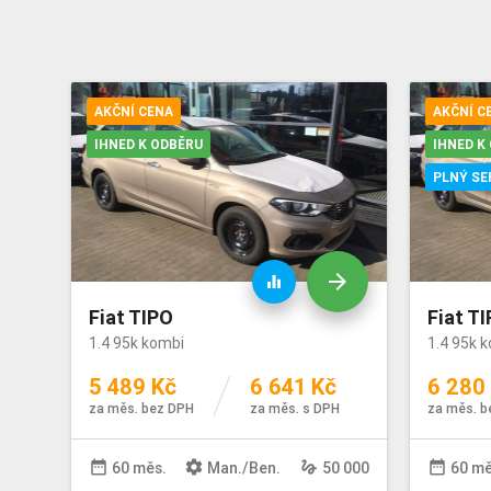
AKČNÍ CENA
AKČNÍ C
IHNED K ODBĚRU
IHNED K
PLNÝ SE
arrow_forward
equalizer
Fiat TIPO
Fiat T
1.4 95k kombi
1.4 95k 
5 489 Kč
6 641 Kč
6 280
za měs. bez DPH
za měs. s DPH
za měs. b
date_range
settings
gesture
date_range
60 měs.
Man
./
Ben
.
50 000
60 mě