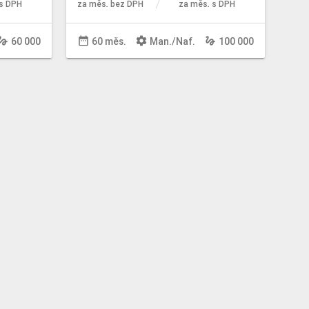
s DPH
za měs. bez DPH
za měs. s DPH
sture
date_range
settings
gesture
60 000
60 měs.
Man
./
Naf
.
100 000