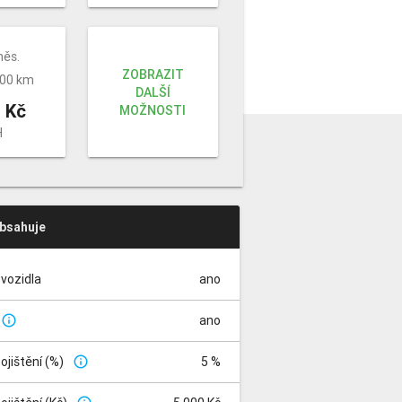
měs.
ZOBRAZIT
000 km
DALŠÍ
 Kč
MOŽNOSTI
H
obsahuje
vozidla
ano
ano
info_outline
pojištění (%)
5 %
info_outline