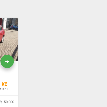
arrow_forward
 Kč
s DPH
sture
50 000