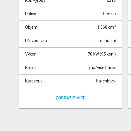
Rok výroby
2018
Palivo
benzín
3
Objem
1 368 cm
Převodovka
manuální
Výkon
70 kW (95 koní)
Barva
jiná/více barev
Karoserie
hatchback
Pohon
Místa
Tachometr
přední
0 km
5
Barva dle dostupnosti skladu| Zadní parkovací
ZOBRAZIT VÍCE
senzory, kryty vnějších zpětných zrcátek v barvě
karoserie, chromované kliky dveří, plnohodnotné
rezervní kolo