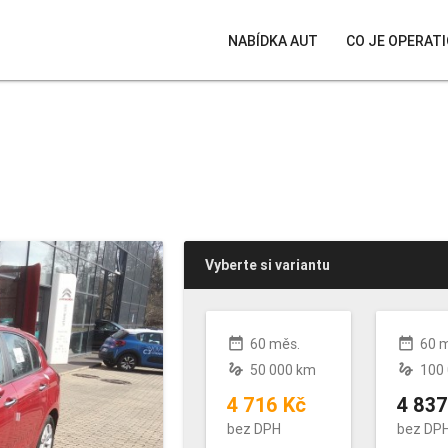
NABÍDKA AUT
CO JE OPERATI
Vyberte si variantu
date_range
date_range
60 měs.
60 
gesture
gesture
50 000 km
100
4 716 Kč
4 837
bez DPH
bez DP