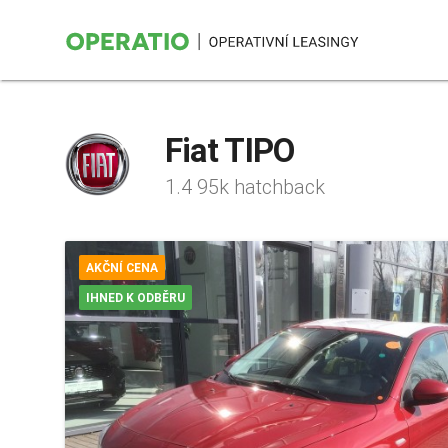
Fiat TIPO
1.4 95k hatchback
AKČNÍ CENA
IHNED K ODBĚRU