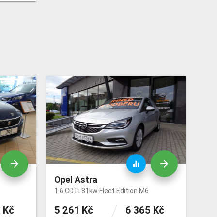
arrow_forward
arrow_forward
equalizer
Opel Astra
1.6 CDTi 81kw Fleet Edition M6
 Kč
5 261 Kč
6 365 Kč