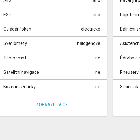
ABS
ano
Havarijní 
ESP
ano
Pojištění 
Ovládání oken
elektrické
Dálniční 
Světlomety
halogenové
Asistenčn
Tempomat
ne
Údržba a s
Satelitní navigace
ne
Pneuserv
Kožené sedačky
ne
Silniční d
Vyhřívané sedačky
Parkovací kamera
Parkovací senzory
Panoramatická střecha
Dešťový senzor
Isofix
Nezávislé topení
Automatické parkování
Elektrická sedadla
Dělená zadní sedadla
ano
ano
ne
ne
ne
ne
ne
ne
ne
ne
Poplatky 
Poplatek z
ZOBRAZIT VÍCE