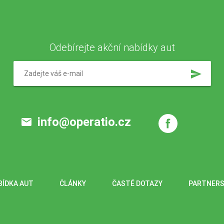
Odebírejte akční nabídky aut
send
info@operatio.cz
email
BÍDKA AUT
ČLÁNKY
ČASTÉ DOTAZY
PARTNERS