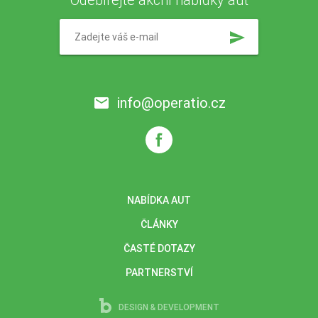
Výbava
send
info@operatio.cz
email
NABÍDKA AUT
ČLÁNKY
ČASTÉ DOTAZY
PARTNERSTVÍ
DESIGN & DEVELOPMENT