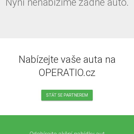
Nyní nenabízíme žádné auto.
Určeno pro: FO/PO
Palivo
Převodovka
Nabízejte vaše auta na
Pohon
OPERATIO.cz
Barva
STÁT SE PARTNEREM
Karoserie
Stav tachometru do
Odebírejte akční nabídky aut