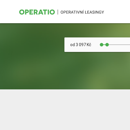
od 3 097 Kč
Kraj
Určeno pro: FO/PO
Barva