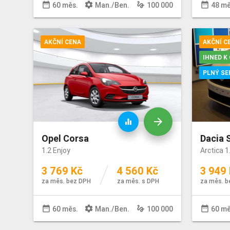
date_range
settings
gesture
date_range
60 měs.
Man
./
Ben
.
100 000
48 mě
AKČNÍ CENA
AKČNÍ C
IHNED K
PLNÝ SE
arrow_forward
equalizer
Opel Corsa
Dacia 
1.2 Enjoy
Arctica 
3 769 Kč
4 560 Kč
3 949
za měs. bez DPH
za měs. s DPH
za měs. b
date_range
settings
gesture
date_range
60 měs.
Man
./
Ben
.
100 000
60 mě