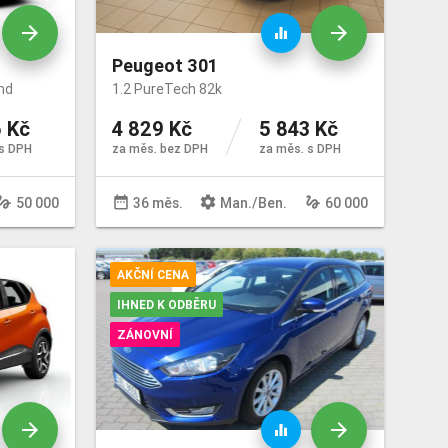
arrow_forward
arrow_forward
equalizer
Peugeot 301
nd
1.2 PureTech 82k
 Kč
4 829 Kč
5 843 Kč
s DPH
za měs. bez DPH
za měs. s DPH
sture
date_range
settings
gesture
50 000
36 měs.
Man
./
Ben
.
60 000
AKČNÍ CENA
IHNED K ODBĚRU
ZÁNOVNÍ
arrow_forward
arrow_forward
equalizer