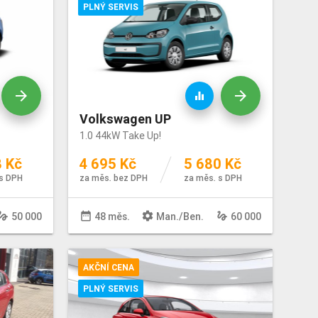
PLNÝ SERVIS
arrow_forward
arrow_forward
equalizer
Volkswagen UP
1.0 44kW Take Up!
8 Kč
4 695 Kč
5 680 Kč
s DPH
za měs. bez DPH
za měs. s DPH
sture
date_range
settings
gesture
50 000
48 měs.
Man
./
Ben
.
60 000
AKČNÍ CENA
PLNÝ SERVIS