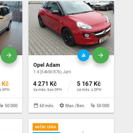
arrow_forward
arrow_forward
equalizer
Opel Adam
1.4 (64kW/87k) Jam
 Kč
4 271 Kč
5 167 Kč
s DPH
za měs. bez DPH
za měs. s DPH
sture
date_range
settings
gesture
50 000
60 měs.
Man
./
Ben
.
50 000
AKČNÍ CENA