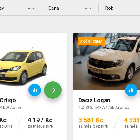
arrow_drop_down
arrow_drop_down
arrow_drop_up
arrow_drop_up
a
ev
Cena
Rok
AKČNÍ CENA
arrow_forward
equalizer
equalizer
Citigo
Dacia Logan
4 kW Active
1,0 SCe 54kW/73k Arctica
 Kč
4 197 Kč
3 581 Kč
4 333
ez DPH
za měs. s DPH
za měs. bez DPH
za měs. 