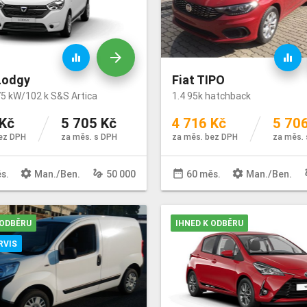
arrow_forward
equalizer
equalizer
Lodgy
Fiat TIPO
75 kW/102 k S&S Artica
1.4 95k hatchback
 Kč
5 705 Kč
4 716 Kč
5 70
ez DPH
za měs. s DPH
za měs. bez DPH
za měs. 
settings
gesture
date_range
settings
ge
s.
Man
./
Ben
.
50 000
60 měs.
Man
./
Ben
.
 ODBĚRU
IHNED K ODBĚRU
RVIS