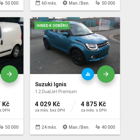
sture
date_range
settings
gesture
50 000
60 měs.
Man
./
Ben
.
50 000
IHNED K ODBĚRU
arrow_forward
arrow_forward
equalizer
Suzuki Ignis
1.2 DualJet Premium
 Kč
4 029 Kč
4 875 Kč
s DPH
za měs. bez DPH
za měs. s DPH
sture
date_range
settings
gesture
50 000
24 měs.
Man
./
Ben
.
40 000