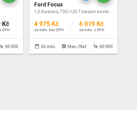
Ford Focus
1,5 Duratorq TDCi 120 Titanium kombi 88kW
 Kč
4 975 Kč
6 019 Kč
s DPH
za měs. bez DPH
za měs. s DPH
sture
date_range
settings
gesture
50 000
36 měs.
Man
./
Naf
.
60 000