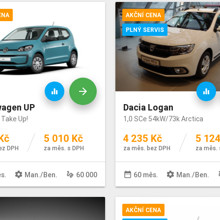
ENA
AKČNÍ CENA
PLNÝ SERVIS
arrow_forward
equalizer
equalizer
wagen UP
Dacia Logan
 Take Up!
1,0 SCe 54kW/73k Arctica
Kč
5 010 Kč
4 235 Kč
5 124
ez DPH
za měs. s DPH
za měs. bez DPH
za měs. 
settings
gesture
date_range
settings
ge
s.
Man
./
Ben
.
60 000
60 měs.
Man
./
Ben
.
AKČNÍ CENA