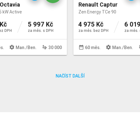
Octavia
Renault Captur
5 kW Active
Zen Energy TCe 90
 Kč
5 997 Kč
4 975 Kč
6 019
ez DPH
za měs. s DPH
za měs. bez DPH
za měs. 
settings
gesture
date_range
settings
ge
s.
Man
./
Ben
.
30 000
60 měs.
Man
./
Ben
.
NAČÍST DALŠÍ