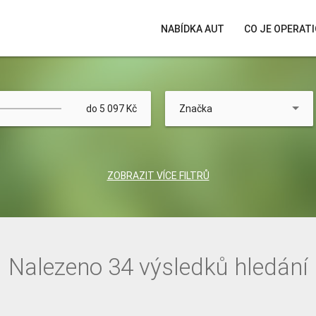
NABÍDKA AUT
CO JE OPERATI
do 5 097 Kč
Značka
Délka pronájmu
Celkový nájezd
ZOBRAZIT VÍCE FILTRŮ
Palivo
Převodovka
Nalezeno 34 výsledků hledání
Karoserie
Stav tachometru do