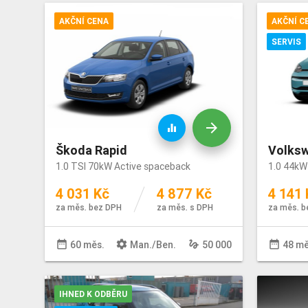
AKČNÍ CENA
AKČNÍ C
SERVIS
arrow_forward
equalizer
Škoda Rapid
Volks
1.0 TSI 70kW Active spaceback
1.0 44kW
4 031 Kč
4 877 Kč
4 141 
za měs. bez DPH
za měs. s DPH
za měs. b
date_range
settings
gesture
date_range
60 měs.
Man
./
Ben
.
50 000
48 mě
IHNED K ODBĚRU