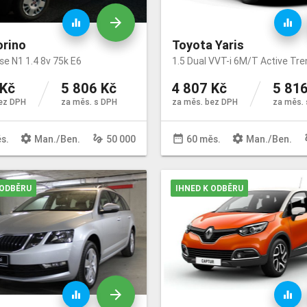
arrow_forward
equalizer
equalizer
orino
Toyota Yaris
se N1 1.4 8v 75k E6
1.5 Dual VVT-i 6M/T Active Tre
 Kč
5 806 Kč
4 807 Kč
5 816
ez DPH
za měs. s DPH
za měs. bez DPH
za měs. 
settings
gesture
date_range
settings
ge
s.
Man
./
Ben
.
50 000
60 měs.
Man
./
Ben
.
 ODBĚRU
IHNED K ODBĚRU
arrow_forward
equalizer
equalizer