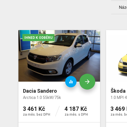
Náz
IHNED K ODBĚRU
arrow_forward
equalizer
Dacia Sandero
Škoda 
Arctica 1.0 55kW/75k
1.0 MPI 4
3 461 Kč
4 187 Kč
3 469
za měs. bez DPH
za měs. s DPH
za měs. b