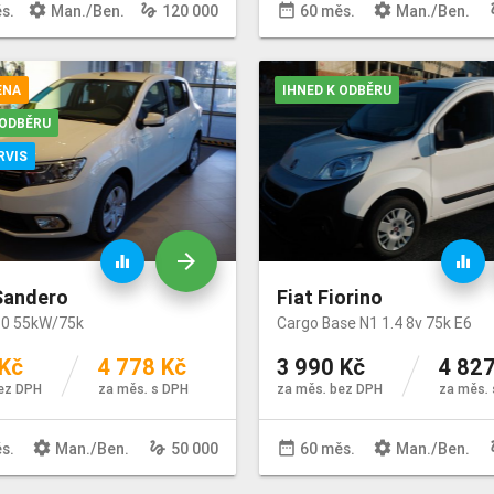
settings
gesture
date_range
settings
ge
s.
Man
./
Ben
.
120 000
60 měs.
Man
./
Ben
.
ENA
IHNED K ODBĚRU
 ODBĚRU
RVIS
arrow_forward
equalizer
equalizer
Sandero
Fiat Fiorino
1.0 55kW/75k
Cargo Base N1 1.4 8v 75k E6
 Kč
4 778 Kč
3 990 Kč
4 827
ez DPH
za měs. s DPH
za měs. bez DPH
za měs. 
settings
gesture
date_range
settings
ge
s.
Man
./
Ben
.
50 000
60 měs.
Man
./
Ben
.