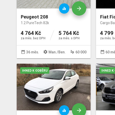
arrow_forward
equalizer
Peugeot 208
Fiat Fi
1.2 PureTech 82k
Cargo Ba
4 764 Kč
5 764 Kč
4 799
za měs. bez DPH
za měs. s DPH
za měs. b
date_range
settings
gesture
date_range
36 měs.
Man
./
Ben
.
60 000
60 mě
IHNED K ODBĚRU
IHNED K
arrow_forward
equalizer