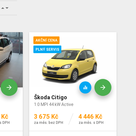
arrow_drop_down
rrow_drop_up
AKČNÍ CENA
PLNÝ SERVIS
arrow_forward
arrow_forward
equalizer
Škoda Citigo
1.0 MPI 44 kW Active
 Kč
3 675 Kč
4 446 Kč
s DPH
za měs. bez DPH
za měs. s DPH