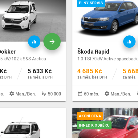
PLNÝ SERVIS
arrow_forward
equalizer
equalizer
Dokker
Škoda Rapid
75 kW/102 k S&S Arctica
1.0 TSI 70kW Active spaceback
 Kč
5 633 Kč
4 685 Kč
5 66
ez DPH
za měs. s DPH
za měs. bez DPH
za měs. 
settings
gesture
date_range
settings
ge
s.
Man
./
Ben
.
50 000
60 měs.
Man
./
Ben
.
AKČNÍ CENA
IHNED K ODBĚRU