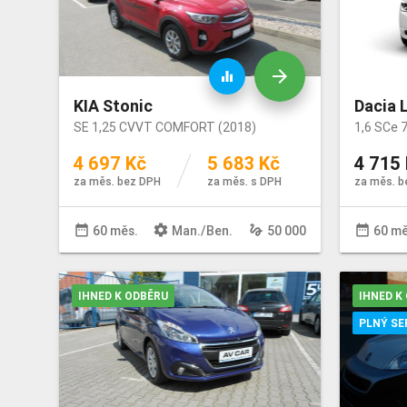
arrow_forward
equalizer
KIA Stonic
Dacia 
SE 1,25 CVVT COMFORT (2018)
1,6 SCe 
4 697 Kč
5 683 Kč
4 715
za měs. bez DPH
za měs. s DPH
za měs. b
date_range
settings
gesture
date_range
60 měs.
Man
./
Ben
.
50 000
60 mě
IHNED K ODBĚRU
IHNED K
PLNÝ SE