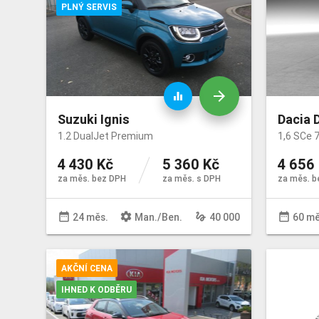
PLNÝ SERVIS
arrow_forward
equalizer
Suzuki Ignis
Dacia 
1.2 DualJet Premium
1,6 SCe 
4 430 Kč
5 360 Kč
4 656
za měs. bez DPH
za měs. s DPH
za měs. b
date_range
settings
gesture
date_range
24 měs.
Man
./
Ben
.
40 000
60 mě
AKČNÍ CENA
IHNED K ODBĚRU