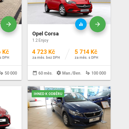
arrow_forward
arrow_forward
equalizer
Opel Corsa
1.2 Enjoy
6 Kč
4 723 Kč
5 714 Kč
s DPH
za měs. bez DPH
za měs. s DPH
sture
date_range
settings
gesture
50 000
60 měs.
Man
./
Ben
.
100 000
IHNED K ODBĚRU