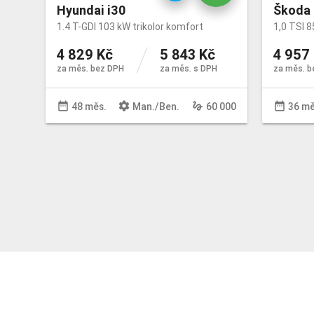
Hyundai i30
Škoda 
1.4 T-GDI 103 kW trikolor komfort
1,0 TSI 8
4 829 Kč
5 843 Kč
4 957
za měs. bez DPH
za měs. s DPH
za měs. b
date_range
settings
gesture
date_range
48 měs.
Man
./
Ben
.
60 000
36 mě