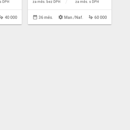
s DPH
za měs. bez DPH
za měs. s DPH
sture
date_range
settings
gesture
40 000
36 měs.
Man
./
Naf
.
60 000