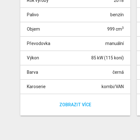
Rok výroby
2018
Palivo
benzín
3
Objem
999 cm
Převodovka
manuální
Výkon
85 kW (115 koní)
Barva
černá
Karoserie
kombi/VAN
Pohon
Místa
Tachometr
přední
0 km
5
Vůz do výroby - doba dodání 3 měsíce|
ZOBRAZIT VÍCE
Příplatková výbava - 16" litá kola - 15paprskový
Y-design, paket Gravity, navigace