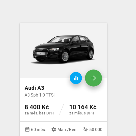
arrow_forward
equalizer
Audi A3
A3 Spb 1.0 TFSI
8 400 Kč
10 164 Kč
za měs. bez DPH
za měs. s DPH
date_range
settings
gesture
60 měs.
Man
./
Ben
.
50 000