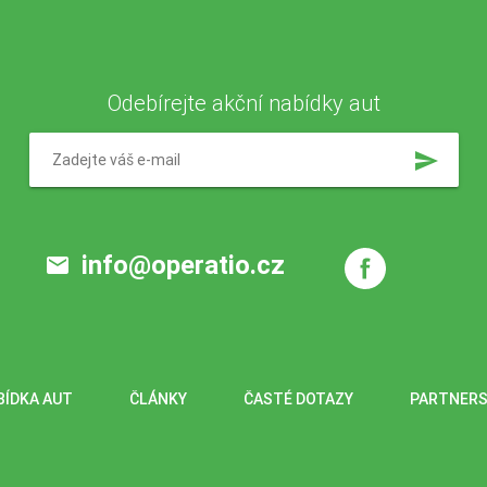
Odebírejte akční nabídky aut
send
info@operatio.cz
email
BÍDKA AUT
ČLÁNKY
ČASTÉ DOTAZY
PARTNERS