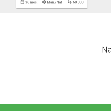
date_range
settings
gesture
36 měs.
Man
./
Naf
.
60 000
Na