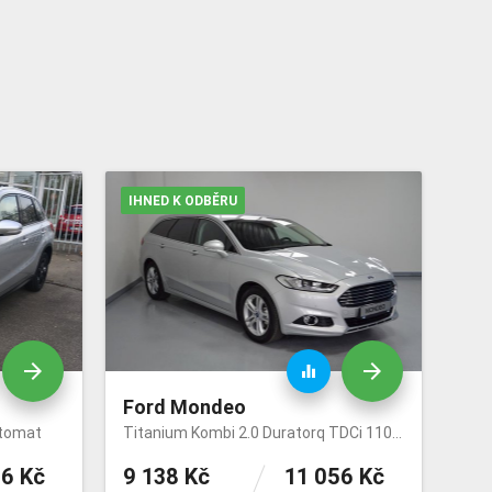
IHNED K ODBĚRU
arrow_forward
arrow_forward
equalizer
Ford Mondeo
utomat
Titanium Kombi 2.0 Duratorq TDCi 110kW/150k
66 Kč
9 138 Kč
11 056 Kč