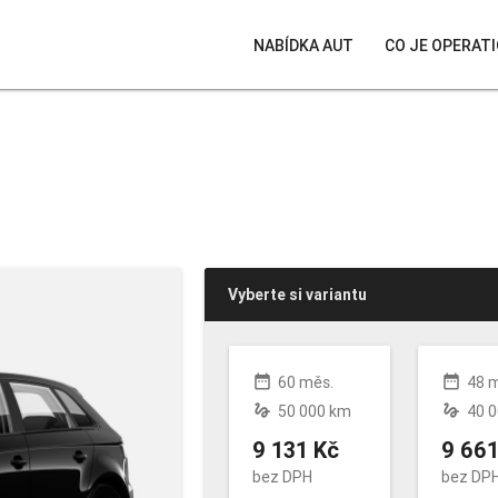
NABÍDKA AUT
CO JE OPERATI
Vyberte si variantu
date_range
date_range
60 měs.
48 
gesture
gesture
50 000 km
40 
9 131 Kč
9 661
bez DPH
bez DP