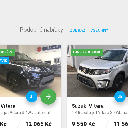
Podobné nabídky
ZOBRAZIT VŠECHNY
 ODBĚRU
IHNED K ODBĚRU
RVIS
arrow_forward
equalizer
equalizer
 Vitara
Suzuki Vitara
terjet Vitara S 4WD automat
1.4 Boosterjet Vitara S 4WD a
 Kč
12 066 Kč
9 559 Kč
11 5