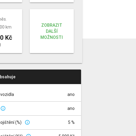
měs.
ZOBRAZIT
000 km
DALŠÍ
0 Kč
MOŽNOSTI
H
obsahuje
vozidla
ano
ano
info_outline
pojištění (%)
5 %
info_outline