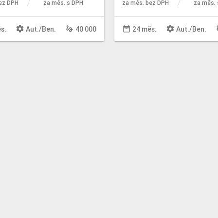
ez DPH
za měs. s DPH
za měs. bez DPH
za měs. 
settings
gesture
date_range
settings
ge
s.
Aut
./
Ben
.
40 000
24 měs.
Aut
./
Ben
.