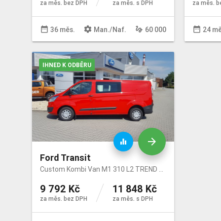
za měs. bez DPH
za měs. s DPH
za měs. b
date_range
settings
gesture
date_range
36 měs.
Man
./
Naf
.
60 000
24 mě
IHNED K ODBĚRU
arrow_forward
equalizer
Ford Transit
Custom Kombi Van M1 310 L2 TREND 2.0 EcoBlue 96kW/130k/385Nm
9 792 Kč
11 848 Kč
za měs. bez DPH
za měs. s DPH