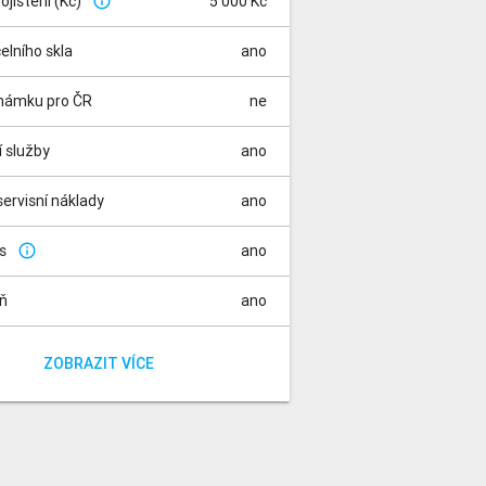
pojištění (Kč)
5 000 Kč
info_outline
čelního skla
ano
známku pro ČR
ne
í služby
ano
ervisní náklady
ano
is
ano
info_outline
aň
ano
za rádio
a registraci vozidla
ano
ano
ZOBRAZIT VÍCE