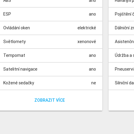
ABS
ano
Havarijní 
ESP
ano
Pojištění 
Ovládání oken
elektrické
Dálniční 
Světlomety
xenonové
Asistenčn
Tempomat
ano
Údržba a s
Satelitní navigace
ano
Pneuserv
Kožené sedačky
ne
Silniční d
Vyhřívané sedačky
Parkovací kamera
Parkovací senzory
Panoramatická střecha
Dešťový senzor
Isofix
Nezávislé topení
Automatické parkování
Elektrická sedadla
Dělená zadní sedadla
přední
ano
ano
ne
ne
ne
ne
ne
ne
ne
Poplatky 
Poplatek z
ZOBRAZIT VÍCE