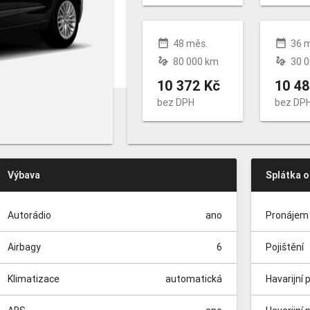
date_range
date_range
48 měs.
36 
gesture
gesture
80 000 km
30 
10 372 Kč
10 48
bez DPH
bez DP
Výbava
Splátka 
Autorádio
ano
Pronájem 
Airbagy
6
Pojištění
Klimatizace
automatická
Havarijní 