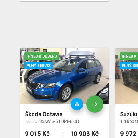
IHNED K ODBĚRU
IHNED K
PLNÝ SERVIS
PLNÝ SE
arrow_forward
equalizer
Škoda Octavia
Suzuki
1,6 TDI 85KW 5-STUP.MECH
1.4 Boos
9 015 Kč
10 908 Kč
9 972