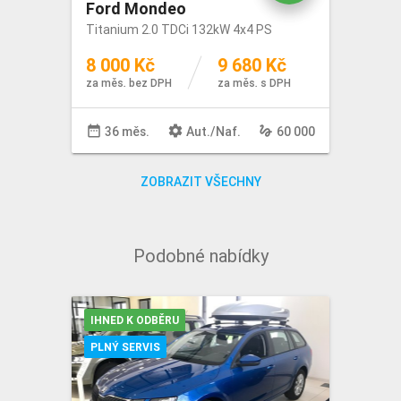
Ford Mondeo
Titanium 2.0 TDCi 132kW 4x4 PS
8 000 Kč
9 680 Kč
za měs. bez DPH
za měs. s DPH
date_range
settings
gesture
36 měs.
Aut
./
Naf
.
60 000
ZOBRAZIT VŠECHNY
Podobné nabídky
IHNED K ODBĚRU
PLNÝ SERVIS