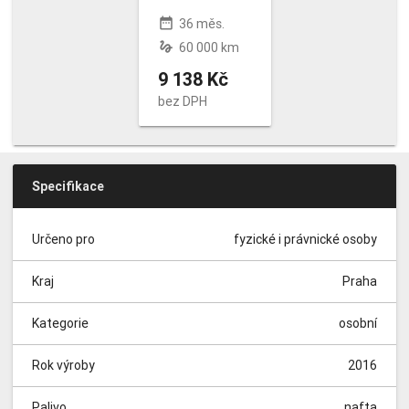
date_range
36 měs.
gesture
60 000 km
9 138 Kč
bez DPH
Specifikace
Určeno pro
fyzické i právnické osoby
Kraj
Praha
Kategorie
osobní
Rok výroby
2016
Palivo
nafta