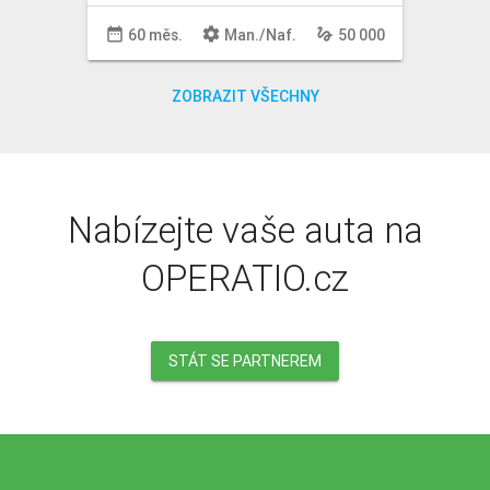
date_range
settings
gesture
60 měs.
Man
./
Naf
.
50 000
ZOBRAZIT VŠECHNY
Nabízejte vaše auta na
OPERATIO.cz
STÁT SE PARTNEREM