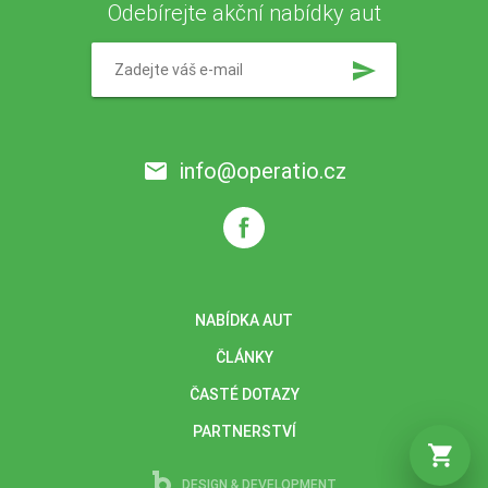
Odebírejte akční nabídky aut
send
info@operatio.cz
email
NABÍDKA AUT
ČLÁNKY
ČASTÉ DOTAZY
PARTNERSTVÍ
shopping_cart
DESIGN & DEVELOPMENT