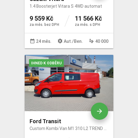
1.4 Boosterjet Vitara S 4WD automat
9 559 Kč
11 566 Kč
za měs. bez DPH
za měs. s DPH
date_range
settings
gesture
24 měs.
Aut
./
Ben
.
40 000
IHNED K ODBĚRU
arrow_forward
Ford Transit
Custom Kombi Van M1 310 L2 TREND 2.0 EcoBlue 96kW/130k/385Nm