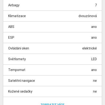
Airbagy
7
Klimatizace
dvouzónová
ABS
ano
ESP
ano
Ovládání oken
elektrické
Světlomety
LED
Tempomat
ano
Satelitní navigace
ne
Kožené sedačky
ne
Vyhřívané sedačky
Parkovací kamera
Parkovací senzory
Panoramatická střecha
Dešťový senzor
Isofix
Nezávislé topení
Automatické parkování
Elektrická sedadla
Dělená zadní sedadla
přední
ano
ano
ano
ne
ne
ne
ne
ne
ne