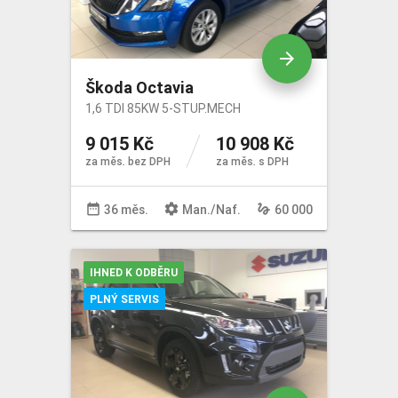
arrow_forward
Škoda Octavia
1,6 TDI 85KW 5-STUP.MECH
9 015 Kč
10 908 Kč
za měs. bez DPH
za měs. s DPH
date_range
settings
gesture
36 měs.
Man
./
Naf
.
60 000
IHNED K ODBĚRU
PLNÝ SERVIS