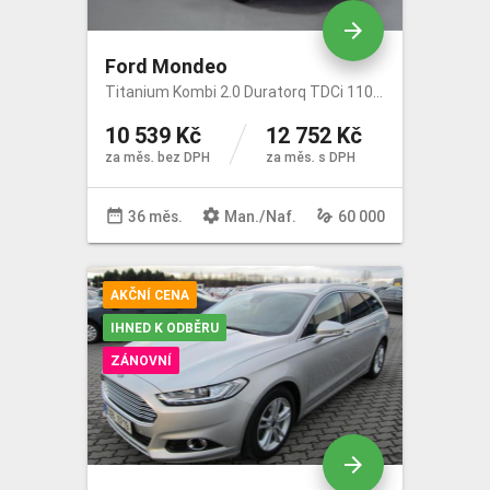
arrow_forward
Ford Mondeo
Titanium Kombi 2.0 Duratorq TDCi 110kW/150k
10 539 Kč
12 752 Kč
za měs. bez DPH
za měs. s DPH
date_range
settings
gesture
36 měs.
Man
./
Naf
.
60 000
AKČNÍ CENA
IHNED K ODBĚRU
ZÁNOVNÍ
arrow_forward