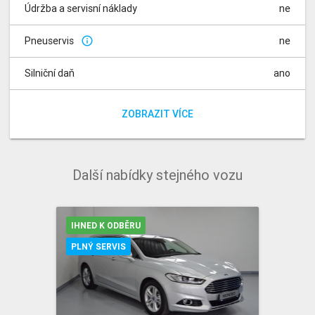
Údržba a servisní náklady
ne
Pneuservis
ne
info_outline
Silniční daň
ano
Poplatky za rádio
Poplatek za registraci vozidla
ano
ano
ZOBRAZIT VÍCE
Další nabídky stejného vozu
IHNED K ODBĚRU
PLNÝ SERVIS