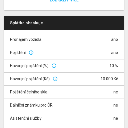
ZOBRAZIT VÍCE
Splátka obsahuje
Pronájem vozidla
ano
Pojištění
ano
info_outline
Havarijní pojištění (%)
10 %
info_outline
Havarijní pojištění (Kč)
10 000 Kč
info_outline
Pojištění čelního skla
ne
Dálniční známku pro ČR
ne
Asistenční služby
ne