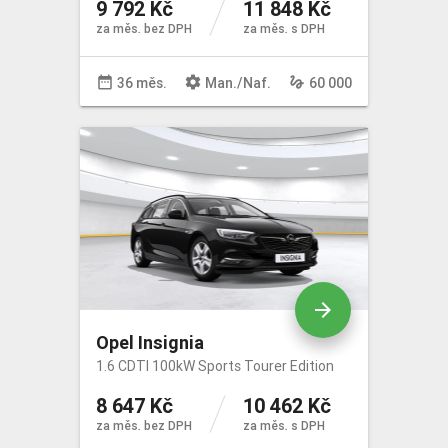
9 792 Kč
11 848 Kč
za měs. bez DPH
za měs. s DPH
date_range
settings
gesture
36 měs.
Man
./
Naf
.
60 000
arrow_forward
Opel Insignia
1.6 CDTI 100kW Sports Tourer Edition
8 647 Kč
10 462 Kč
za měs. bez DPH
za měs. s DPH