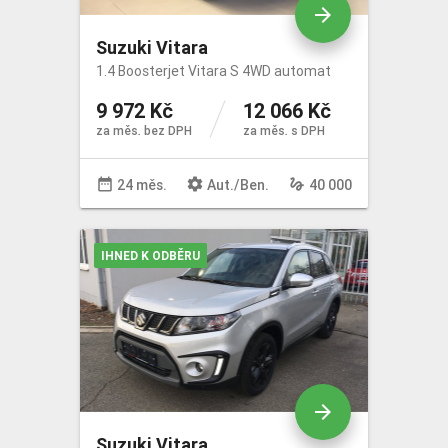
arrow_forward
Suzuki Vitara
1.4 Boosterjet Vitara S 4WD automat
9 972 Kč
12 066 Kč
za měs. bez DPH
za měs. s DPH
date_range
settings
gesture
24 měs.
Aut
./
Ben
.
40 000
IHNED K ODBĚRU
arrow_forward
Suzuki Vitara