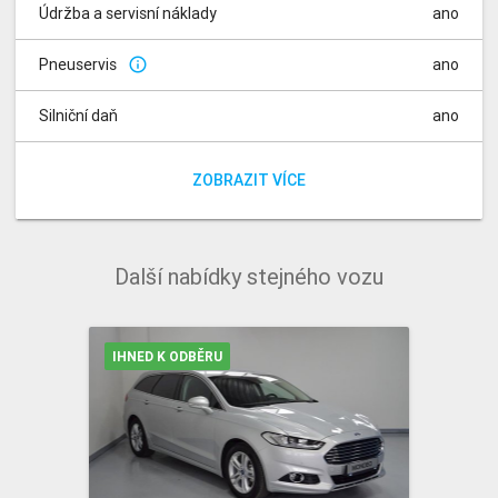
Údržba a servisní náklady
ano
Pneuservis
ano
info_outline
Silniční daň
ano
Poplatky za rádio
Poplatek za registraci vozidla
ano
ano
ZOBRAZIT VÍCE
Další nabídky stejného vozu
IHNED K ODBĚRU