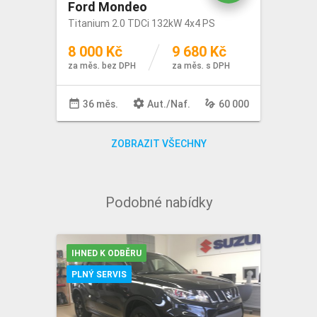
Ford Mondeo
Titanium 2.0 TDCi 132kW 4x4 PS
8 000 Kč
9 680 Kč
za měs. bez DPH
za měs. s DPH
date_range
settings
gesture
36 měs.
Aut
./
Naf
.
60 000
ZOBRAZIT VŠECHNY
Podobné nabídky
IHNED K ODBĚRU
PLNÝ SERVIS