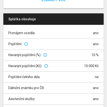
ZOBRAZIT VÍCE
Splátka obsahuje
Pronájem vozidla
ano
Pojištění
ano
info_outline
Havarijní pojištění (%)
10 %
info_outline
Havarijní pojištění (Kč)
10 000 Kč
info_outline
Pojištění čelního skla
ne
Dálniční známku pro ČR
ano
Asistenční služby
ano