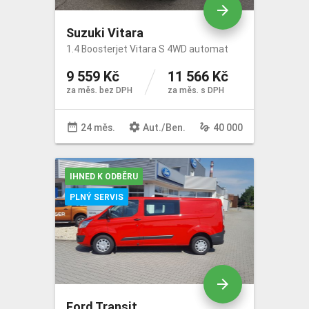
arrow_forward
Suzuki Vitara
1.4 Boosterjet Vitara S 4WD automat
9 559 Kč
11 566 Kč
za měs. bez DPH
za měs. s DPH
date_range
settings
gesture
24 měs.
Aut
./
Ben
.
40 000
IHNED K ODBĚRU
PLNÝ SERVIS
arrow_forward
Ford Transit