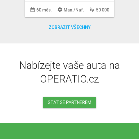
date_range
settings
gesture
60 měs.
Man
./
Naf
.
50 000
ZOBRAZIT VŠECHNY
Nabízejte vaše auta na
OPERATIO.cz
STÁT SE PARTNEREM