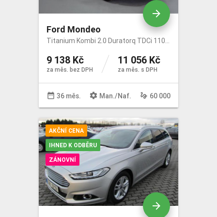
arrow_forward
Ford Mondeo
Titanium Kombi 2.0 Duratorq TDCi 110kW/150k
9 138 Kč
11 056 Kč
za měs. bez DPH
za měs. s DPH
date_range
settings
gesture
36 měs.
Man
./
Naf
.
60 000
AKČNÍ CENA
IHNED K ODBĚRU
ZÁNOVNÍ
arrow_forward