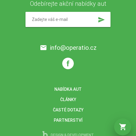
Odebírejte akční nabídky aut
send
info@operatio.cz
email
NABÍDKA AUT
ČLÁNKY
ČASTÉ DOTAZY
PARTNERSTVÍ
shopping_cart
DESIGN & DEVELOPMENT