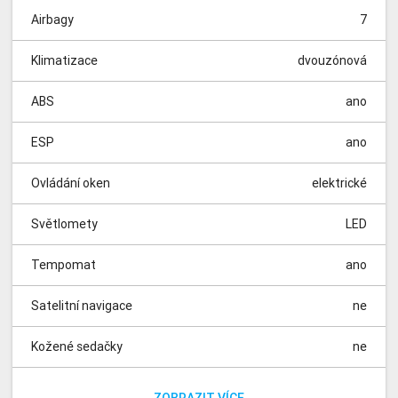
Airbagy
7
Klimatizace
dvouzónová
ABS
ano
ESP
ano
Ovládání oken
elektrické
Světlomety
LED
Tempomat
ano
Satelitní navigace
ne
Kožené sedačky
ne
Vyhřívané sedačky
Parkovací kamera
Parkovací senzory
Panoramatická střecha
Dešťový senzor
Isofix
Nezávislé topení
Automatické parkování
Elektrická sedadla
Dělená zadní sedadla
přední
ano
ano
ano
ne
ne
ne
ne
ne
ne