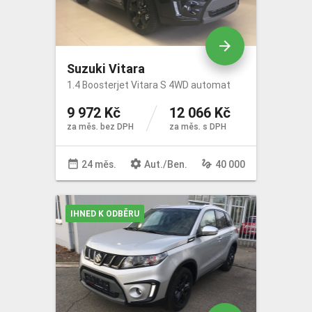
arrow_forward
Suzuki Vitara
1.4 Boosterjet Vitara S 4WD automat
9 972 Kč
12 066 Kč
za měs. bez DPH
za měs. s DPH
date_range
settings
gesture
24 měs.
Aut
./
Ben
.
40 000
IHNED K ODBĚRU