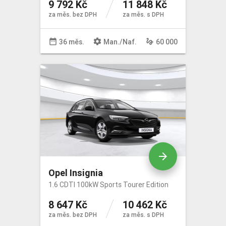
9 792 Kč
11 848 Kč
za měs. bez DPH
za měs. s DPH
date_range
settings
gesture
36 měs.
Man
./
Naf
.
60 000
arrow_forward
Opel Insignia
1.6 CDTI 100kW Sports Tourer Edition
8 647 Kč
10 462 Kč
za měs. bez DPH
za měs. s DPH