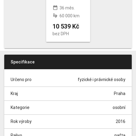
date_range
36 měs.
gesture
60 000 km
10 539 Kč
bez DPH
Specifikace
Určeno pro
fyzické i právnické osoby
Kraj
Praha
Kategorie
osobní
Rok výroby
2016
Palivo
nafta