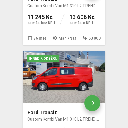
Custom Kombi Van M1 310 L2 TREND 2.0 EcoBlue 96kW/130k/385Nm
11 245 Kč
13 606 Kč
za měs. bez DPH
za měs. s DPH
date_range
settings
gesture
36 měs.
Man
./
Naf
.
60 000
IHNED K ODBĚRU
arrow_forward
Ford Transit
Custom Kombi Van M1 310 L2 TREND 2.0 EcoBlue 96kW/130k/385Nm