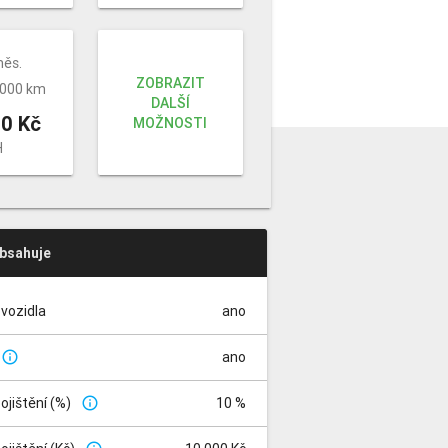
měs.
ZOBRAZIT
 000 km
DALŠÍ
0 Kč
MOŽNOSTI
H
obsahuje
vozidla
ano
ano
info_outline
pojištění (%)
10 %
info_outline