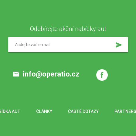
Odebírejte akční nabídky aut
send
info@operatio.cz
email
BÍDKA AUT
ČLÁNKY
ČASTÉ DOTAZY
PARTNERS