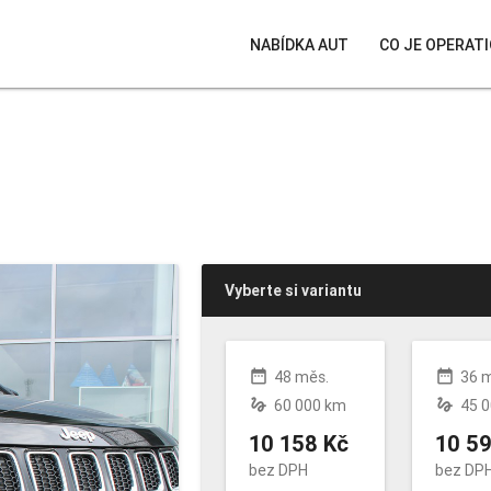
NABÍDKA AUT
CO JE OPERATI
Vyberte si variantu
date_range
date_range
48 měs.
36 
gesture
gesture
60 000 km
45 
10 158 Kč
10 59
bez DPH
bez DP