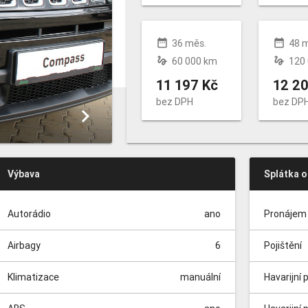
date_range
date_range
36 měs.
48 
gesture
gesture
60 000 km
120
11 197 Kč
12 20
bez DPH
bez DP
keyboard_arrow_right
Výbava
Splátka 
Autorádio
ano
Pronájem 
Airbagy
6
Pojištění
Klimatizace
manuální
Havarijní 