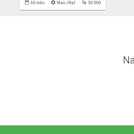
date_range
settings
gesture
60 měs.
Man
./
Naf
.
50 000
Na