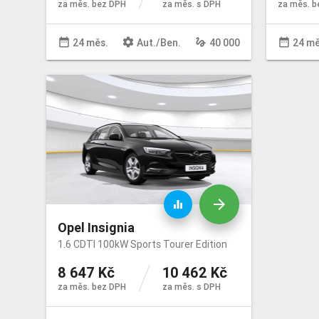
za měs. bez DPH
za měs. s DPH
za měs. b
date_range
settings
gesture
date_range
24 měs.
Aut
./
Ben
.
40 000
24 mě
arrow_forward
equalizer
Opel Insignia
1.6 CDTI 100kW Sports Tourer Edition
8 647 Kč
10 462 Kč
za měs. bez DPH
za měs. s DPH