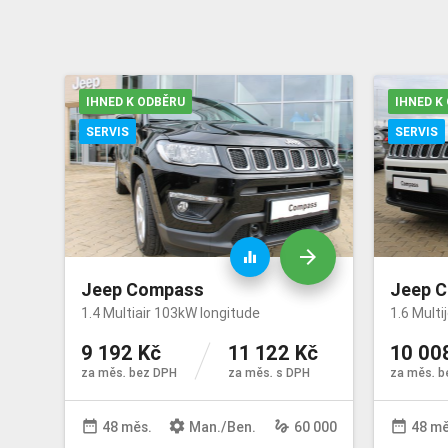
IHNED K ODBĚRU
IHNED K
SERVIS
SERVIS
arrow_forward
equalizer
Jeep Compass
Jeep 
1.4 Multiair 103kW longitude
1.6 Multi
9 192 Kč
11 122 Kč
10 00
za měs. bez DPH
za měs. s DPH
za měs. b
date_range
settings
gesture
date_range
48 měs.
Man
./
Ben
.
60 000
48 mě