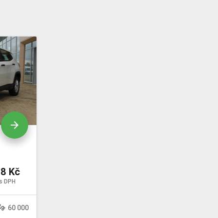
arrow_forward
78 Kč
s DPH
sture
60 000