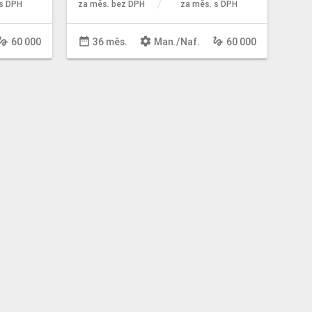
s DPH
za měs. bez DPH
za měs. s DPH
sture
date_range
settings
gesture
60 000
36 měs.
Man
./
Naf
.
60 000