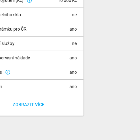
pojištění (Kč)
10 000 Kč
info_outline
čelního skla
ne
známku pro ČR
ano
í služby
ne
ervisní náklady
ano
is
ano
info_outline
aň
ano
za rádio
a registraci vozidla
ano
ano
ZOBRAZIT VÍCE