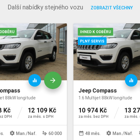
Další nabídky stejného vozu
ZOBRAZIT VŠECHNY
 ODBĚRU
IHNED K ODBĚRU
PLNÝ SERVIS
arrow_forward
equalizer
equalizer
Compass
Jeep Compass
jet 88kW longitude
1.6 Multijet 88kW longitude
8 Kč
12 109 Kč
10 974 Kč
13 2
ez DPH
za měs. s DPH
za měs. bez DPH
za měs. 
settings
gesture
date_range
settings
ge
s.
Man
./
Naf
.
60 000
48 měs.
Man
./
Naf
.