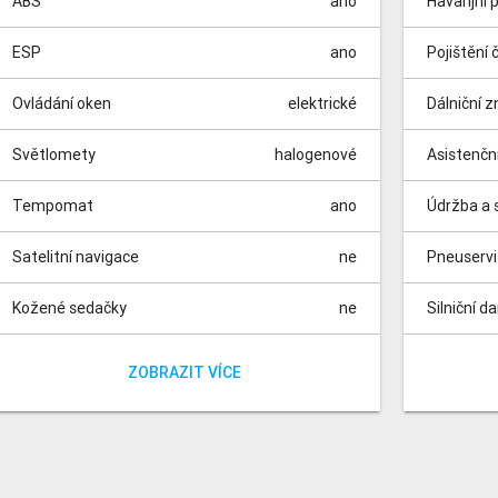
ABS
ano
Havarijní 
ESP
ano
Pojištění 
Ovládání oken
elektrické
Dálniční 
Světlomety
halogenové
Asistenčn
Tempomat
ano
Údržba a s
Satelitní navigace
ne
Pneuserv
Kožené sedačky
ne
Silniční d
Vyhřívané sedačky
Parkovací kamera
Parkovací senzory
Panoramatická střecha
Dešťový senzor
Isofix
Nezávislé topení
Automatické parkování
Elektrická sedadla
Dělená zadní sedadla
přední
ano
ano
ano
ne
ne
ne
ne
ne
ne
Poplatky 
Poplatek z
ZOBRAZIT VÍCE