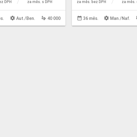
ez DPH
za měs. s DPH
za měs. bez DPH
za měs. 
settings
gesture
date_range
settings
ge
s.
Aut
./
Ben
.
40 000
36 měs.
Man
./
Naf
.