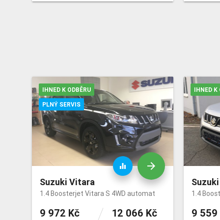
IHNED K ODBĚRU
IHNED K
PLNÝ SERVIS
arrow_forward
equalizer
Suzuki Vitara
Suzuki
1.4 Boosterjet Vitara S 4WD automat
1.4 Boos
9 972 Kč
12 066 Kč
9 559