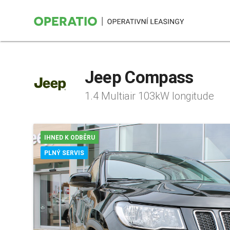
Jeep Compass
1.4 Multiair 103kW longitude
IHNED K ODBĚRU
PLNÝ SERVIS