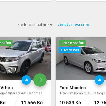
Podobné nabídky
ZOBRAZIT VŠECHNY
 ODBĚRU
IHNED K ODBĚRU
PLNÝ SERVIS
arrow_forward
equalizer
equalizer
 Vitara
Ford Mondeo
terjet Vitara S 4WD automat
 Kč
11 566 Kč
10 539 Kč
12 7