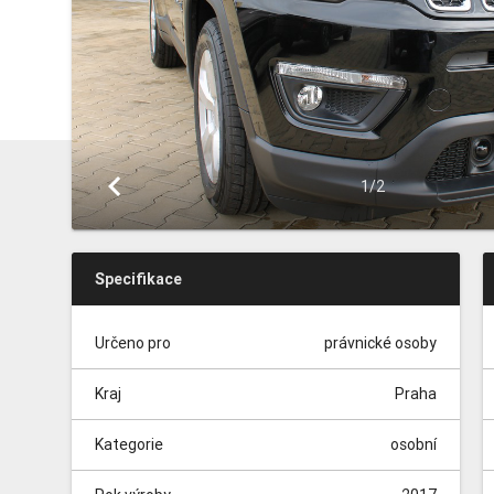
keyboard_arrow_left
1/2
Specifikace
Určeno pro
právnické osoby
Kraj
Praha
Kategorie
osobní