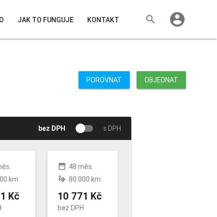
account_circle
search
O
JAK TO FUNGUJE
KONTAKT
POROVNAT
OBJEDNAT
bez DPH
s DPH
date_range
měs.
48 měs.
gesture
000 km
80 000 km
1 Kč
10 771 Kč
H
bez DPH