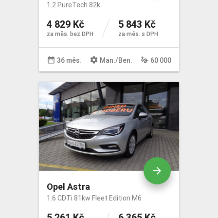
1.2 PureTech 82k
4 829 Kč
5 843 Kč
za měs. bez DPH
za měs. s DPH
date_range
settings
gesture
36 měs.
Man
./
Ben
.
60 000
arrow_forward
Opel Astra
1.6 CDTi 81kw Fleet Edition M6
5 261 Kč
6 365 Kč