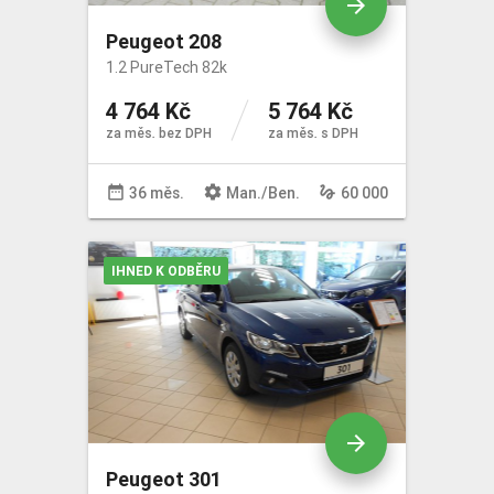
arrow_forward
Peugeot 208
1.2 PureTech 82k
4 764 Kč
5 764 Kč
za měs. bez DPH
za měs. s DPH
date_range
settings
gesture
36 měs.
Man
./
Ben
.
60 000
IHNED K ODBĚRU
arrow_forward
Peugeot 301