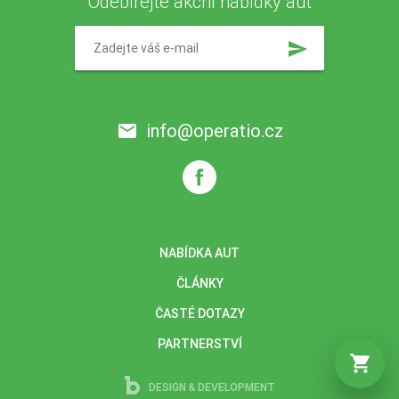
Odebírejte akční nabídky aut
send
info@operatio.cz
email
NABÍDKA AUT
ČLÁNKY
ČASTÉ DOTAZY
PARTNERSTVÍ
shopping_cart
DESIGN & DEVELOPMENT