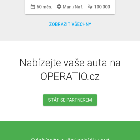
date_range
settings
gesture
60 měs.
Man
./
Naf
.
100 000
ZOBRAZIT VŠECHNY
Nabízejte vaše auta na
OPERATIO.cz
STÁT SE PARTNEREM