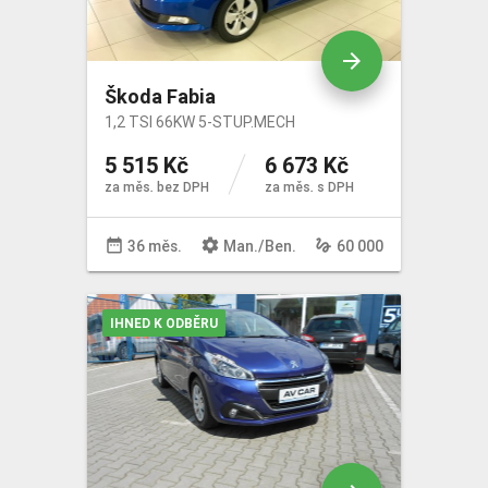
arrow_forward
Škoda Fabia
1,2 TSI 66KW 5-STUP.MECH
5 515 Kč
6 673 Kč
za měs. bez DPH
za měs. s DPH
date_range
settings
gesture
36 měs.
Man
./
Ben
.
60 000
IHNED K ODBĚRU