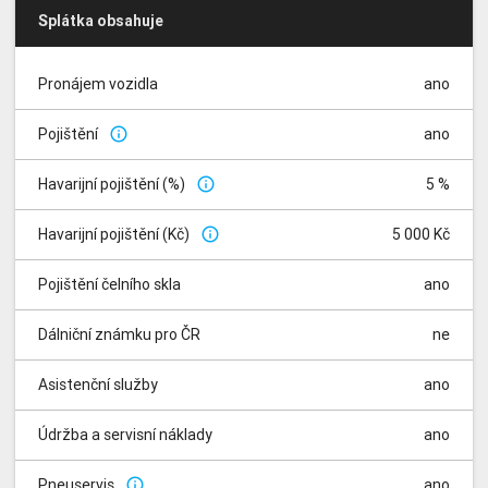
Splátka obsahuje
Pronájem vozidla
ano
Pojištění
ano
info_outline
Havarijní pojištění (%)
5 %
info_outline
Havarijní pojištění (Kč)
5 000 Kč
info_outline
Pojištění čelního skla
ano
Dálniční známku pro ČR
ne
Asistenční služby
ano
Údržba a servisní náklady
ano
Pneuservis
ano
info_outline