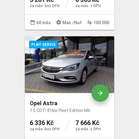
za měs. bez DPH
za měs. s DPH
date_range
settings
gesture
60 měs.
Man
./
Naf
.
100 000
PLNÝ SERVIS
arrow_forward
Opel Astra
1.6 CDTi 81kw Fleet Edition M6
6 336 Kč
7 666 Kč
za měs. bez DPH
za měs. s DPH