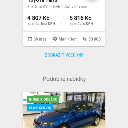
1.5 Dual VVT-i 6M/T Active Trend
4 807 Kč
5 816 Kč
za měs. bez DPH
za měs. s DPH
date_range
settings
gesture
60 měs.
Man
./
Ben
.
50 000
ZOBRAZIT VŠECHNY
Podobné nabídky
IHNED K ODBĚRU
PLNÝ SERVIS