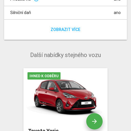
Silniční daň
ano
Poplatky za rádio
Poplatek za registraci vozidla
ano
ano
ZOBRAZIT VÍCE
Další nabídky stejného vozu
IHNED K ODBĚRU
arrow_forward
Toyota Yaris