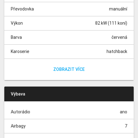
Převodovka
manuální
Výkon
82 kW (111 koní)
Barva
červená
Karoserie
hatchback
Pohon
Místa
Tachometr
přední
0 km
5
Zadní parkovací kamera
ZOBRAZIT VÍCE
Výbava
Autorádio
ano
Airbagy
7