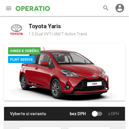
account_circle
search
Toyota Yaris
NABÍDKA AUT
1.5 Dual VVT-i 6M/T Active Trend
CO JE OPERATIO
IHNED K ODBĚRU
JAK TO FUNGUJE
PLNÝ SERVIS
KONTAKT
Vyberte si variantu
bez DPH
s DPH