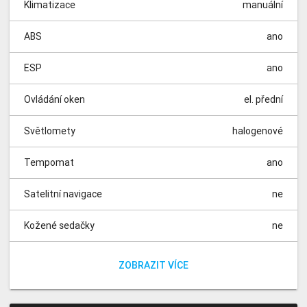
Klimatizace
manuální
ABS
ano
ESP
ano
Ovládání oken
el. přední
Světlomety
halogenové
Tempomat
ano
Satelitní navigace
ne
Kožené sedačky
ne
Vyhřívané sedačky
Parkovací kamera
Parkovací senzory
Panoramatická střecha
Dešťový senzor
Isofix
Nezávislé topení
Automatické parkování
Elektrická sedadla
Dělená zadní sedadla
ano
ano
ano
ano
ne
ne
ne
ne
ne
ne
ZOBRAZIT VÍCE