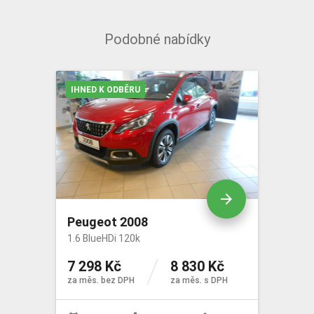
Podobné nabídky
IHNED K ODBĚRU
arrow_forward
Peugeot 2008
1.6 BlueHDi 120k
7 298 Kč
8 830 Kč
za měs. bez DPH
za měs. s DPH