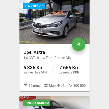
PLNÝ SERVIS
arrow_forward
Opel Astra
1.6 CDTi 81kw Fleet Edition M6
6 336 Kč
7 666 Kč
za měs. bez DPH
za měs. s DPH
date_range
settings
gesture
60 měs.
Man
./
Naf
.
100 000
IHNED K ODBĚRU