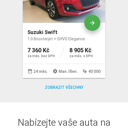
arrow_forward
Suzuki Swift
1.0 Boosterjet + SHVS Elegance
7 360 Kč
8 905 Kč
za měs. bez DPH
za měs. s DPH
date_range
settings
gesture
24 měs.
Man
./
Ben
.
40 000
ZOBRAZIT VŠECHNY
Nabízejte vaše auta na