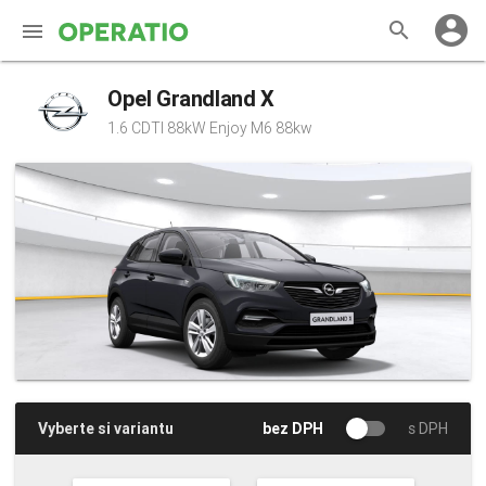
account_circle
search
Opel Grandland X
NABÍDKA AUT
1.6 CDTI 88kW Enjoy M6 88kw
CO JE OPERATIO
JAK TO FUNGUJE
KONTAKT
Vyberte si variantu
bez DPH
s DPH