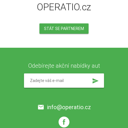
OPERATIO.cz
STÁT SE PARTNEREM
Odebírejte akční nabídky aut
send
info@operatio.cz
email