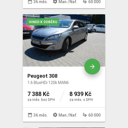
date_range
settings
gesture
36 měs.
Man
./
Naf
.
60 000
IHNED K ODBĚRU
arrow_forward
Peugeot 308
1.6 BlueHDi 120k MAN6
7 388 Kč
8 939 Kč
za měs. bez DPH
za měs. s DPH
date_range
settings
gesture
36 měs.
Man
./
Naf
.
60 000