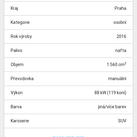
Kraj
Praha
Kategorie
osobní
Rok výroby
2016
Palivo
nafta
3
Objem
1 560 cm
Převodovka
manuální
Výkon
88 kW (119 koní)
Barva
jiná/více barev
Karoserie
SUV
Pohon
Místa
Tachometr
přední
0 km
5
Vůz do výroby - dodání 3 měsíce| Kola 17" x 7,0J stříbrné