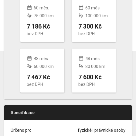
date_range
date_range
60 měs.
60 měs.
gesture
gesture
75 000 km
100 000 km
7 186 Kč
7 300 Kč
bez DPH
bez DPH
date_range
date_range
48 měs.
48 měs.
gesture
gesture
60 000 km
80 000 km
7 467 Kč
7 600 Kč
bez DPH
bez DPH
Specifikace
Určeno pro
fyzické i právnické osoby