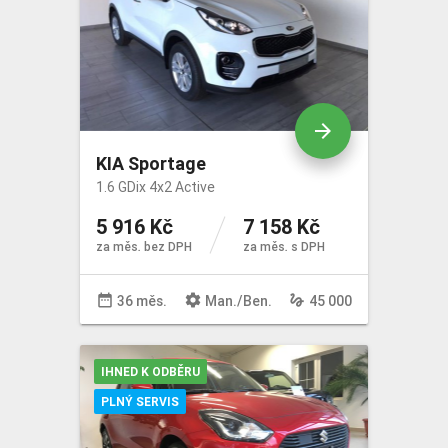
arrow_forward
KIA Sportage
1.6 GDix 4x2 Active
5 916 Kč
7 158 Kč
za měs. bez DPH
za měs. s DPH
date_range
settings
gesture
36 měs.
Man
./
Ben
.
45 000
IHNED K ODBĚRU
PLNÝ SERVIS