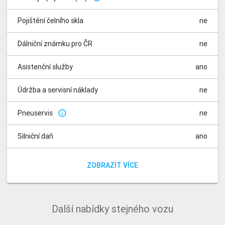
Pojištění čelního skla
ne
Dálniční známku pro ČR
ne
Asistenční služby
ano
Údržba a servisní náklady
ne
Pneuservis
ne
info_outline
Silniční daň
ano
Poplatky za rádio
Poplatek za registraci vozidla
ano
ano
ZOBRAZIT VÍCE
Další nabídky stejného vozu